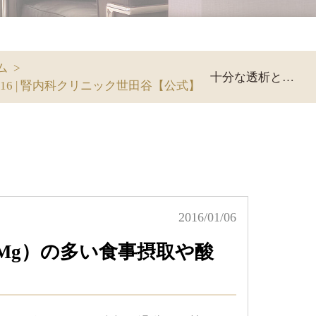
ム
>
十分な透析と共にマグネシウム（Mg）の多い食事摂取や酸化Mg少量内服の勧め
2016 | 腎内科クリニック世田谷【公式】
2016/01/06
Mg）の多い食事摂取や酸