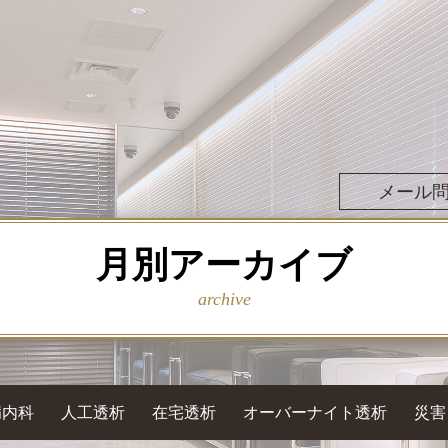
メール
月別アーカイブ
archive
病内科
人工透析
在宅透析
オーバーナイト透析
災害