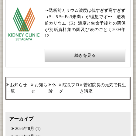
〜透析前カリウム濃度は低すぎず高すぎず
（5～5.5mEq/l未満）が理想です〜 透析
前カリウム（K）濃度と生命予後との関係
が別紙資料集の図及び表のごとく2009年
12…
続きを見る
お知らせ
お知ら
休
院長ブロ
菅沼院長の元気で長生
一覧
せ
診
グ
き講座
アーカイブ
2026年8月
(1)