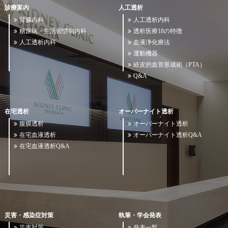
診療案内
人工透析
腎臓内科
人工透析内科
糖尿病・生活習慣病内科
透析医療18の特徴
人工透析内科
血液浄化療法
運動機器
経皮的血管形成術（PTA）
Q&A
在宅透析
オーバーナイト透析
腹膜透析
オーバーナイト透析
在宅血液透析
オーバーナイト透析Q&A
在宅血液透析Q&A
災害・感染症対策
執筆・学会発表
災害対策
発表一覧