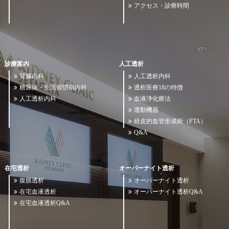
アクセス・診療時間
診療案内
人工透析
腎臓内科
人工透析内科
糖尿病・生活習慣病内科
透析医療18の特徴
人工透析内科
血液浄化療法
運動機器
経皮的血管形成術（PTA）
Q&A
在宅透析
オーバーナイト透析
腹膜透析
オーバーナイト透析
在宅血液透析
オーバーナイト透析Q&A
在宅血液透析Q&A