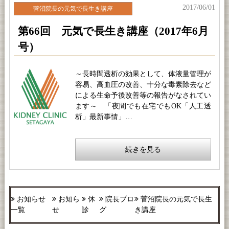
2017/06/01
菅沼院長の元気で長生き講座
第66回 元気で長生き講座（2017年6月
号）
～長時間透析の効果として、体液量管理が
容易、高血圧の改善、十分な毒素除去など
による生命予後改善等の報告がなされてい
ます～ 「夜間でも在宅でもOK「人工透
析」最新事情」…
続きを見る
お知らせ
お知ら
休
院長ブロ
菅沼院長の元気で長生
一覧
せ
診
グ
き講座