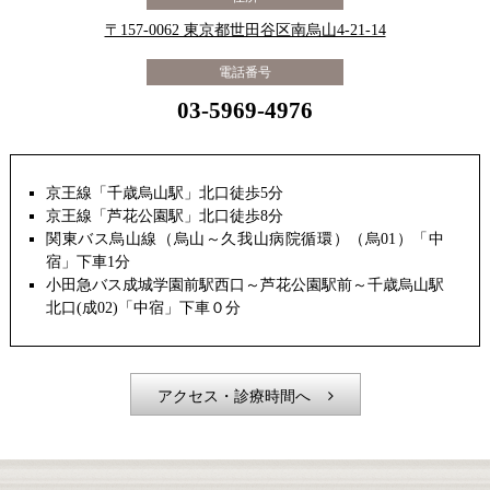
〒157-0062 東京都世田谷区南烏山4-21-14
電話番号
03-5969-4976
京王線「千歳烏山駅」北口徒歩5分
京王線「芦花公園駅」北口徒歩8分
関東バス烏山線（烏山～久我山病院循環）（烏01）「中
宿」下車1分
小田急バス成城学園前駅西口～芦花公園駅前～千歳烏山駅
北口(成02)「中宿」下車０分
アクセス・診療時間へ