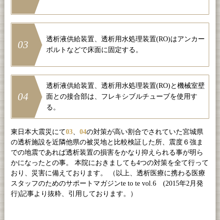
透析液供給装置、透析用水処理装置(RO)はアンカー
03
ボルトなどで床面に固定する。
透析液供給装置、透析用水処理装置(RO)と機械室壁
04
面との接合部は、フレキシブルチューブを使用す
る。
東日本大震災にて
03
、
04
の対策が高い割合でされていた宮城県
の透析施設を近隣他県の被災地と比較検証した所、震度６強ま
での地震であれば透析装置の損害をかなり抑えられる事が明ら
かになったとの事。 本院におきましても4つの対策を全て行って
おり、災害に備えております。 （以上、透析医療に携わる医療
スタッフのためのサポートマガジンte to te vol.6 (2015年2月発
行)記事より抜粋、引用しております。）