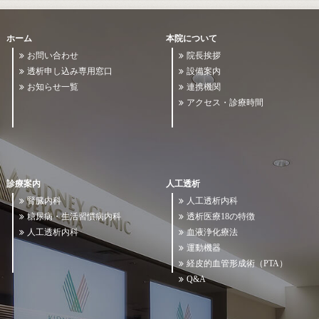
ホーム
本院について
お問い合わせ
院長挨拶
透析申し込み専用窓口
設備案内
お知らせ一覧
連携機関
アクセス・診療時間
診療案内
人工透析
腎臓内科
人工透析内科
糖尿病・生活習慣病内科
透析医療18の特徴
人工透析内科
血液浄化療法
運動機器
経皮的血管形成術（PTA）
Q&A