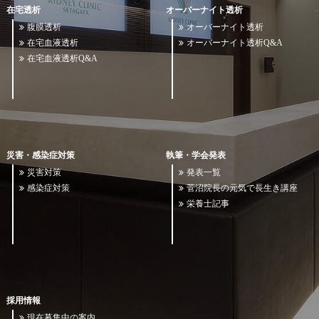
在宅透析
オーバーナイト透析
腹膜透析
オーバーナイト透析
在宅血液透析
オーバーナイト透析Q&A
在宅血液透析Q&A
災害・感染症対策
執筆・学会発表
災害対策
発表一覧
感染症対策
菅沼院長の元気で長生き講座
栄養士記事
採用情報
現在募集中の案内