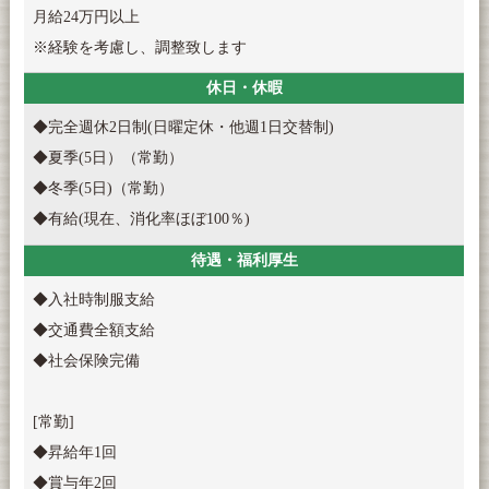
月給24万円以上
※経験を考慮し、調整致します
休日・休暇
◆完全週休2日制(日曜定休・他週1日交替制)
◆夏季(5日）（常勤）
◆冬季(5日)（常勤）
◆有給(現在、消化率ほぼ100％)
待遇・福利厚生
◆入社時制服支給
◆交通費全額支給
◆社会保険完備
[常勤]
◆昇給年1回
◆賞与年2回