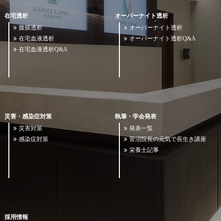
在宅透析
オーバーナイト透析
腹膜透析
オーバーナイト透析
在宅血液透析
オーバーナイト透析Q&A
在宅血液透析Q&A
災害・感染症対策
執筆・学会発表
災害対策
発表一覧
感染症対策
菅沼院長の元気で長生き講座
栄養士記事
採用情報