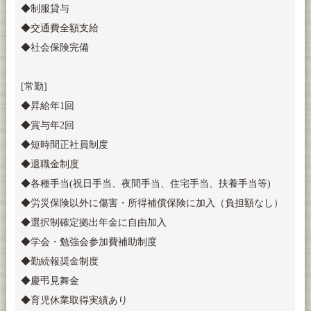
◆制服貸与
◆交通費全額支給
◆社会保険完備
[常勤]
◆昇給年1回
◆賞与年2回
◆短時間正社員制度
◆退職金制度
◆各種手当(祝日手当、夜間手当、住宅手当、扶養手当等)
◆労災保険以外に傷害・所得補償保険に加入（負担額なし）
◆選択制確定拠出年金に自由加入
◆学会・勉強会参加費補助制度
◆勤続報奨金制度
◆慶弔見舞金
◆育児休業取得実績あり