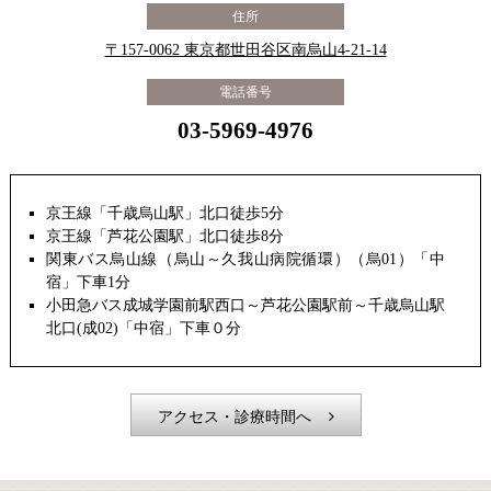
住所
〒157-0062 東京都世田谷区南烏山4-21-14
電話番号
03-5969-4976
京王線「千歳烏山駅」北口徒歩5分
京王線「芦花公園駅」北口徒歩8分
関東バス烏山線（烏山～久我山病院循環）（烏01）「中
宿」下車1分
小田急バス成城学園前駅西口～芦花公園駅前～千歳烏山駅
北口(成02)「中宿」下車０分
アクセス・診療時間へ