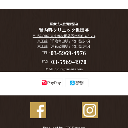
医療法人社団菅沼会
腎内科クリニック世田谷
〒157-0062 東京都世田谷区南烏山4-21-14
京王線「千歳烏山駅」北口徒歩5分
京王線「芦花公園駅」北口徒歩8分
03-5969-4976
TEL :
03-5969-4970
FAX :
MAIL :
info@jinnaika.com