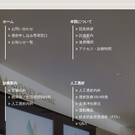
ホーム
本院について
お問い合わせ
院長挨拶
透析申し込み専用窓口
設備案内
お知らせ一覧
連携機関
アクセス・診療時間
診療案内
人工透析
腎臓内科
人工透析内科
糖尿病・生活習慣病内科
透析医療18の特徴
人工透析内科
血液浄化療法
運動機器
経皮的血管形成術（PTA）
Q&A