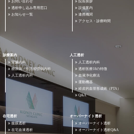
お問い合わせ
院長挨拶
透析申し込み専用窓口
設備案内
お知らせ一覧
連携機関
アクセス・診療時間
診療案内
人工透析
腎臓内科
人工透析内科
糖尿病・生活習慣病内科
透析医療18の特徴
人工透析内科
血液浄化療法
運動機器
経皮的血管形成術（PTA）
Q&A
在宅透析
オーバーナイト透析
腹膜透析
オーバーナイト透析
在宅血液透析
オーバーナイト透析Q&A