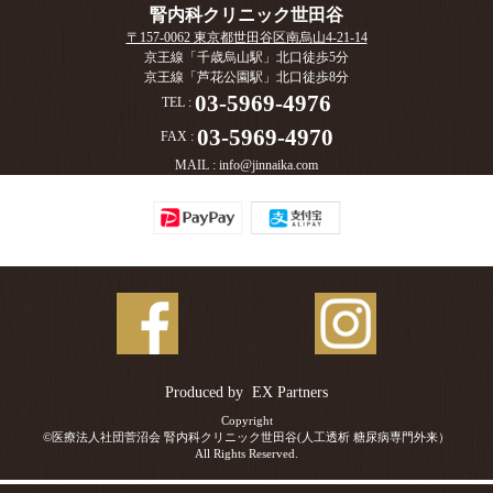
腎内科クリニック世田谷
〒157-0062 東京都世田谷区南烏山4-21-14
京王線「千歳烏山駅」北口徒歩5分
京王線「芦花公園駅」北口徒歩8分
03-5969-4976
TEL :
03-5969-4970
FAX :
MAIL :
info@jinnaika.com
Produced by
EX Partners
Copyright
©医療法人社団菅沼会 腎内科クリニック世田谷(人工透析 糖尿病専門外来）
All Rights Reserved.