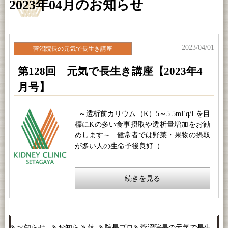
2023年04月のお知らせ
2023/04/01
菅沼院長の元気で長生き講座
第128回 元気で長生き講座【2023年4
月号】
～透析前カリウム（K）5～5.5mEq/Lを目
標にKの多い食事摂取や透析量増加をお勧
めします～ 健常者では野菜・果物の摂取
が多い人の生命予後良好（…
続きを見る
お知らせ
お知ら
休
院長ブロ
菅沼院長の元気で長生