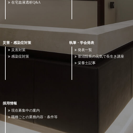
在宅血液透析Q&A
災害・感染症対策
執筆・学会発表
災害対策
発表一覧
感染症対策
菅沼院長の元気で長生き講座
栄養士記事
採用情報
現在募集中の案内
職種ごとの業務内容・条件等