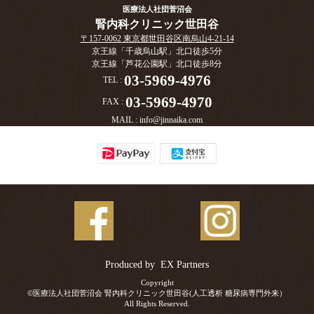
医療法人社団菅沼会
腎内科クリニック世田谷
〒157-0062 東京都世田谷区南烏山4-21-14
京王線「千歳烏山駅」北口徒歩5分
京王線「芦花公園駅」北口徒歩8分
03-5969-4976
TEL :
03-5969-4970
FAX :
MAIL :
info@jinnaika.com
Produced by
EX Partners
Copyright
©医療法人社団菅沼会 腎内科クリニック世田谷(人工透析 糖尿病専門外来）
All Rights Reserved.