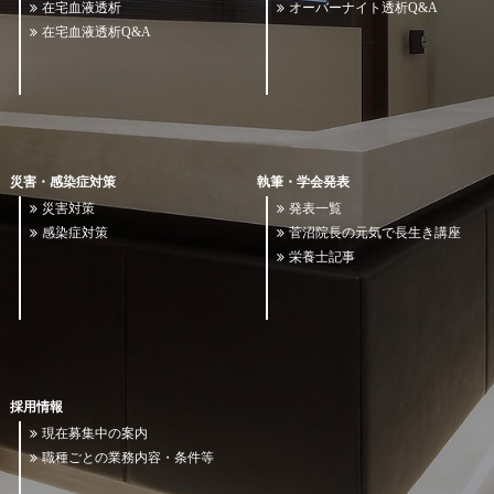
在宅血液透析
オーバーナイト透析Q&A
在宅血液透析Q&A
災害・感染症対策
執筆・学会発表
災害対策
発表一覧
感染症対策
菅沼院長の元気で長生き講座
栄養士記事
採用情報
現在募集中の案内
職種ごとの業務内容・条件等