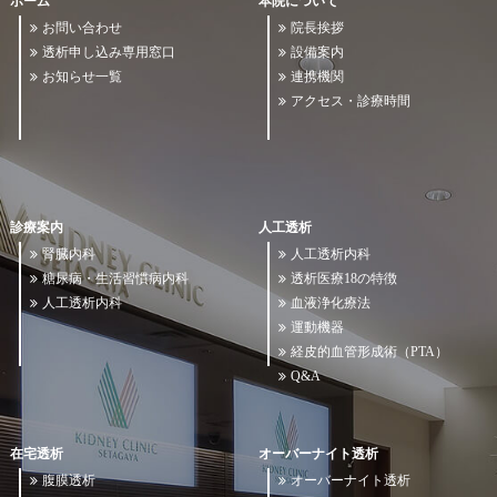
ホーム
本院について
お問い合わせ
院長挨拶
透析申し込み専用窓口
設備案内
お知らせ一覧
連携機関
アクセス・診療時間
診療案内
人工透析
腎臓内科
人工透析内科
糖尿病・生活習慣病内科
透析医療18の特徴
人工透析内科
血液浄化療法
運動機器
経皮的血管形成術（PTA）
Q&A
在宅透析
オーバーナイト透析
腹膜透析
オーバーナイト透析