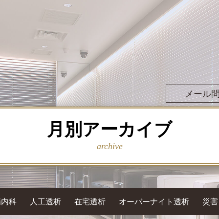
メール
月別アーカイブ
archive
病内科
人工透析
在宅透析
オーバーナイト透析
災害