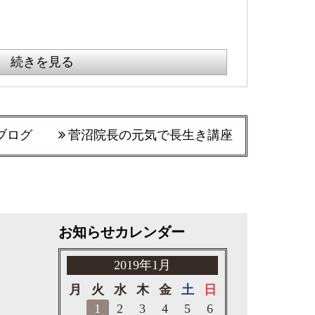
続きを見る
ブログ
菅沼院長の元気で長生き講座
お知らせカレンダー
2019年1月
月
火
水
木
金
土
日
1
2
3
4
5
6