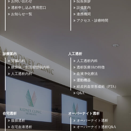
お問い合わせ
院長挨拶
透析申し込み専用窓口
設備案内
お知らせ一覧
連携機関
アクセス・診療時間
診療案内
人工透析
腎臓内科
人工透析内科
糖尿病・生活習慣病内科
透析医療18の特徴
人工透析内科
血液浄化療法
運動機器
経皮的血管形成術（PTA）
Q&A
在宅透析
オーバーナイト透析
腹膜透析
オーバーナイト透析
在宅血液透析
オーバーナイト透析Q&A