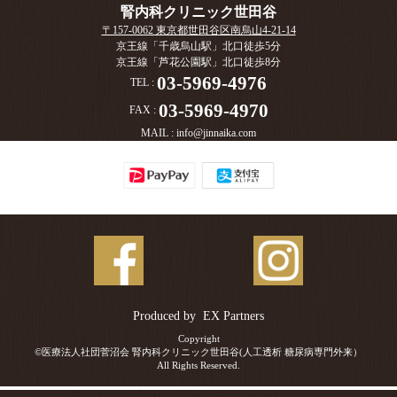
腎内科クリニック世田谷
〒157-0062 東京都世田谷区南烏山4-21-14
京王線「千歳烏山駅」北口徒歩5分
京王線「芦花公園駅」北口徒歩8分
03-5969-4976
TEL :
03-5969-4970
FAX :
MAIL :
info@jinnaika.com
Produced by
EX Partners
Copyright
©医療法人社団菅沼会 腎内科クリニック世田谷(人工透析 糖尿病専門外来）
All Rights Reserved.