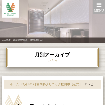
MENU
人工透析・糖尿病専門外来 千歳烏山駅北口
月別アーカイブ
archive
ホーム
>
3月 2019 | 腎内科クリニック世田谷【公式】
テレビに出演しました