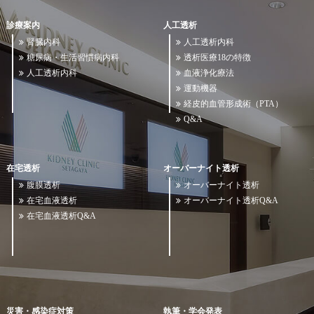
診療案内
人工透析
腎臓内科
人工透析内科
糖尿病・生活習慣病内科
透析医療18の特徴
人工透析内科
血液浄化療法
運動機器
経皮的血管形成術（PTA）
Q&A
在宅透析
オーバーナイト透析
腹膜透析
オーバーナイト透析
在宅血液透析
オーバーナイト透析Q&A
在宅血液透析Q&A
災害・感染症対策
執筆・学会発表