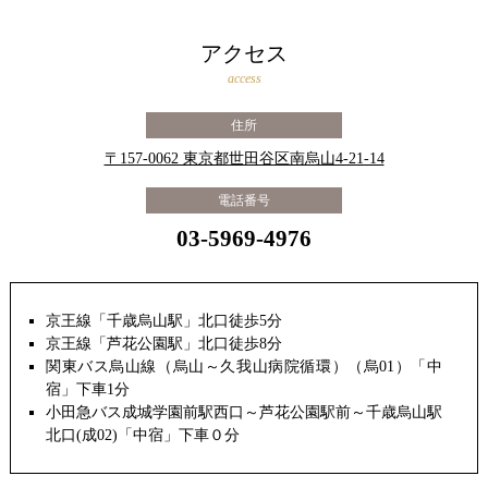
アクセス
access
住所
〒157-0062 東京都世田谷区南烏山4-21-14
電話番号
03-5969-4976
京王線「千歳烏山駅」北口徒歩5分
京王線「芦花公園駅」北口徒歩8分
関東バス烏山線（烏山～久我山病院循環）（烏01）「中
宿」下車1分
小田急バス成城学園前駅西口～芦花公園駅前～千歳烏山駅
北口(成02)「中宿」下車０分