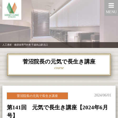
MENU
人工透析・糖尿病専門外来 千歳烏山駅北口
菅沼院長の元気で長生き講座
course
2024/06/01
菅沼院長の元気で長生き講座
第141回 元気で長生き講座【2024年6月
号】