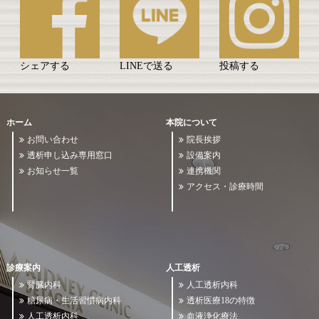
シェアする
LINEで送る
投稿する
ホーム
本院について
お問い合わせ
院長挨拶
透析申し込み専用窓口
設備案内
お知らせ一覧
連携機関
アクセス・診療時間
診療案内
人工透析
腎臓内科
人工透析内科
糖尿病・生活習慣病内科
透析医療18の特徴
人工透析内科
血液浄化療法