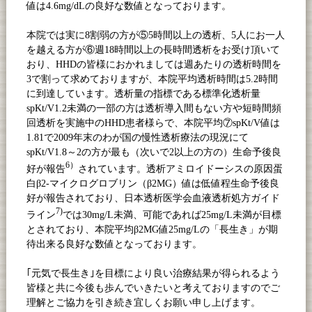
値は
4.6mg/dL
の良好な数値となっております。
本院では実に
8
割弱の方が⑤
5
時間以上の透析、
5
人にお一人
を越える方が⑥週
18
時間以上の長時間透析をお受け頂いて
おり、
HHD
の皆様におかれましては週あたりの透析時間を
3
で割って求めておりますが、本院平均透析時間は
5.2
時間
に到達しています。透析量の指標である標準化透析量
spKt/V1.2
未満の一部の方は透析導入間もない方や短時間頻
回透析を実施中の
HHD
患者様らで、本院平均⑦
spKt/V
値は
1.81
で
2009
年末のわが国の慢性透析療法の現況にて
spKt/V1.8
～
2
の方が最も（次いで
2
以上の方の）生命予後良
6
）
好が報告
されています。透析アミロイドーシスの原因蛋
白β
2-
マイクログロブリン（β
2MG
）値は低値程生命予後良
好が報告されており、日本透析医学会血液透析処方ガイド
7)
ライン
では
30mg/L
未満、可能であれば
25mg/L
未満が目標
とされており、本院平均β
2MG
値
25mg/L
の「長生き」が期
待出来る良好な数値となっております。
｢元気で長生き｣を目標により良い治療結果が得られるよう
皆様と共に今後も歩んでいきたいと考えておりますのでご
理解とご協力を引き続き宜しくお願い申し上げます。