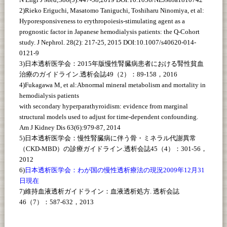
2)Rieko Eriguchi, Masatomo Taniguchi, Toshiharu Ninomiya, et al:
Hyporesponsiveness to erythropoiesis-stimulating agent as a
prognostic factor in Japanese hemodialysis patients: the Q-Cohort
study. J Nephrol. 28(2): 217-25, 2015 DOI:10.1007/s40620-014-
0121-9
3)日本透析医学会：2015年版慢性腎臓病患者における腎性貧血
治療のガイドライン.透析会誌49（2）：89-158，2016
4)Fukagawa M, et al:Abnormal mineral metabolism and mortality in
hemodialysis patients
with secondary hyperparathyroidism: evidence from marginal
structural models used to adjust for time-dependent confounding.
Am J Kidney Dis 63(6):979-87, 2014
5)日本透析医学会：慢性腎臓病に伴う骨・ミネラル代謝異常
（CKD-MBD）の診療ガイドライン.透析会誌45（4）：301-56，
2012
6)
日本透析医学会：わが国の慢性透析療法の現況2009年12月31
日現在
7)維持血液透析ガイドライン：血液透析処方. 透析会誌
46（7）：587-632，2013