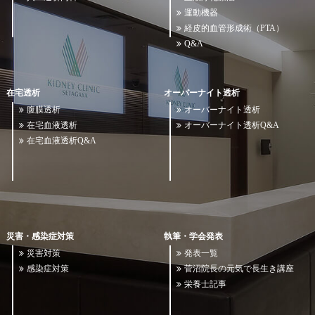
運動機器
経皮的血管形成術（PTA）
Q&A
在宅透析
オーバーナイト透析
腹膜透析
オーバーナイト透析
在宅血液透析
オーバーナイト透析Q&A
在宅血液透析Q&A
災害・感染症対策
執筆・学会発表
災害対策
発表一覧
感染症対策
菅沼院長の元気で長生き講座
栄養士記事