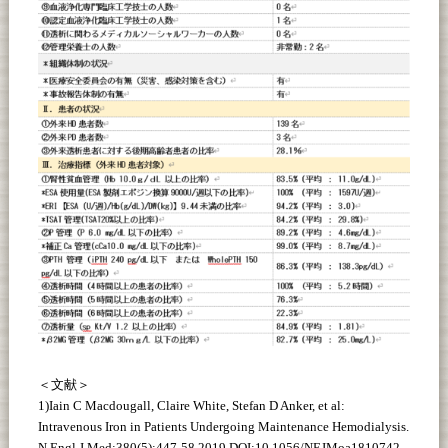
＜文献＞
1)Iain C Macdougall, Claire White, Stefan D Anker, et al:
Intravenous Iron in Patients Undergoing Maintenance Hemodialysis.
N Engl J Med;380(5):447-58,2019 DOI:10.1056/NEJMoa1810742