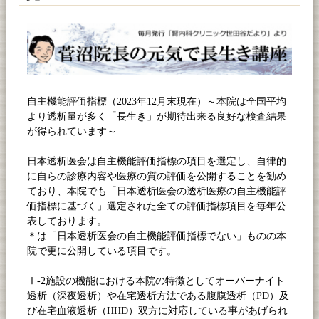
自主機能評価指標（
2023
年
12
月末現在）～本院は全国平均
より透析量が多く「長生き」が期待出来る良好な検査結果
が得られています～
日本透析医会は自主機能評価指標の項目を選定し、自律的
に自らの診療内容や医療の質の評価を公開することを勧め
ており、本院でも「日本透析医会の透析医療の自主機能評
価指標に基づく」選定された全ての評価指標項目を毎年公
表しております。
＊は「日本透析医会の自主機能評価指標でない」ものの本
院で更に公開している項目です。
Ⅰ
-2
施設の機能における本院の特徴としてオーバーナイト
透析（深夜透析）や在宅透析方法である腹膜透析（
PD
）及
び在宅血液透析（
HHD
）双方に対応している事があげられ