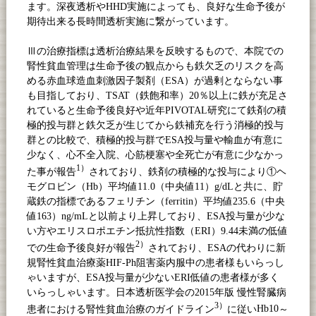
ます。深夜透析や
HHD
実施によっても、良好な生命予後が
期待出来る長時間透析実施に繋がっています。
Ⅲの治療指標は透析治療結果を反映するもので、本院での
腎性貧血管理は生命予後の観点からも鉄欠乏のリスクを高
める赤血球造血刺激因子製剤（
ESA
）が過剰とならない事
も目指しており、
TSAT
（鉄飽和率）
20
％以上に鉄が充足さ
れていると生命予後良好や近年
PIVOTAL
研究にて鉄剤の積
極的投与群と鉄欠乏が生じてから鉄補充を行う消極的投与
群との比較で、積極的投与群で
ESA
投与量や輸血が有意に
少なく、心不全入院、心筋梗塞や全死亡が有意に少なかっ
1
）
た事が報告
されており、鉄剤の積極的な投与により①ヘ
モグロビン（
Hb
）平均値
11.0
（中央値
11
）
g/dL
と共に、貯
蔵鉄の指標であるフェリチン（
ferritin
）平均値
235.6
（中央
値
163
）
ng/mL
と以前より上昇しており、
ESA
投与量が少な
い方やエリスロポエチン抵抗性指数（
ERI
）
9.44
未満の低値
2
）
での生命予後良好が報告
されており、
ESA
の代わりに新
規腎性貧血治療薬
HIF-Ph
阻害薬内服中の患者様もいらっし
ゃいますが、
ESA
投与量が少ない
ERI
低値の患者様が多く
いらっしゃいます。日本透析医学会の
2015
年版 慢性腎臓病
3
）
患者における腎性貧血治療のガイドライン
に従い
Hb10
～