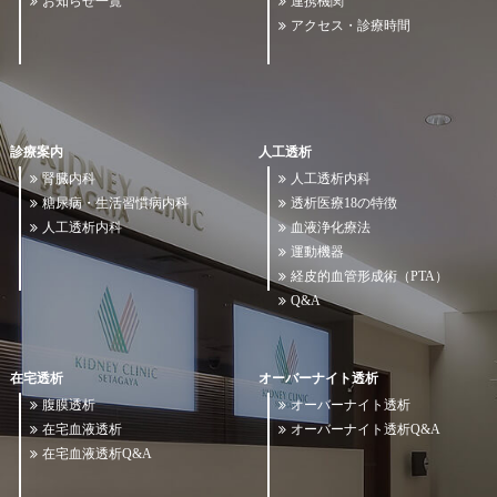
お知らせ一覧
連携機関
アクセス・診療時間
診療案内
人工透析
腎臓内科
人工透析内科
糖尿病・生活習慣病内科
透析医療18の特徴
人工透析内科
血液浄化療法
運動機器
経皮的血管形成術（PTA）
Q&A
在宅透析
オーバーナイト透析
腹膜透析
オーバーナイト透析
在宅血液透析
オーバーナイト透析Q&A
在宅血液透析Q&A