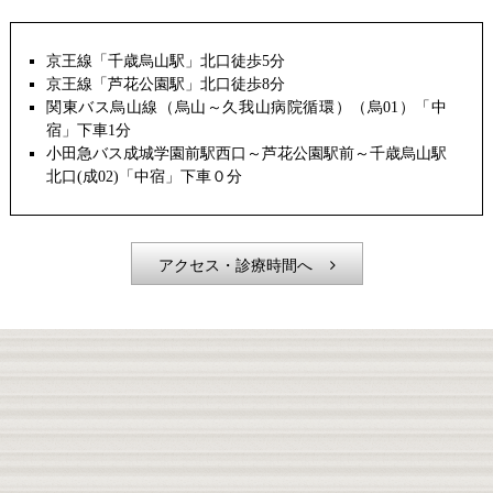
京王線「千歳烏山駅」北口徒歩5分
京王線「芦花公園駅」北口徒歩8分
関東バス烏山線（烏山～久我山病院循環）（烏01）「中
宿」下車1分
小田急バス成城学園前駅西口～芦花公園駅前～千歳烏山駅
北口(成02)「中宿」下車０分
アクセス・診療時間へ