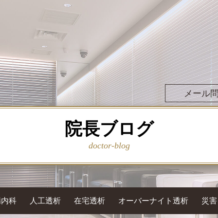
メール
院長ブログ
doctor-blog
病内科
人工透析
在宅透析
オーバーナイト透析
災害