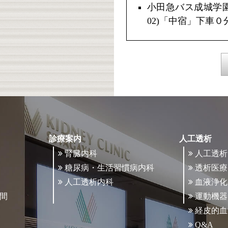
小田急バス成城学
02)「中宿」下車０
診療案内
人工透析
腎臓内科
人工透析
糖尿病・生活習慣病内科
透析医療
人工透析内科
血液浄化
間
運動機器
経皮的血
Q&A