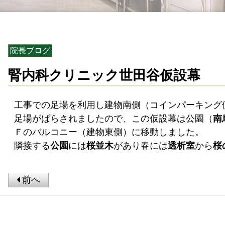
院長ブログ
腎内科クリニック世田谷仮設幕
工事での足場を利用し建物南側（コインパーキング
足場がばらされましたので、この仮設幕は公園（
南
Ｆのバルコニー（建物東側）に移動しました。
隣接する
公園
には
桜並木
があり春には
透析室
から
桜
前へ