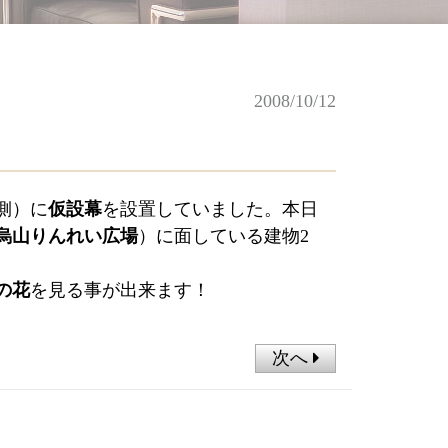
2008/10/12
側）に
仮設幕
を設置していました。本日
烏山りんれい広場
）に面している建物2
の花
を見る事が出来ます
！
次へ