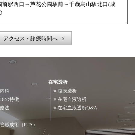
園前駅西口～芦花公園駅前～千歳烏山駅北口(成
分
アクセス・診療時間へ
在宅透析
内科
腹膜透析
18の特徴
在宅血液透析
療法
在宅血液透析Q&A
管形成術（PTA）