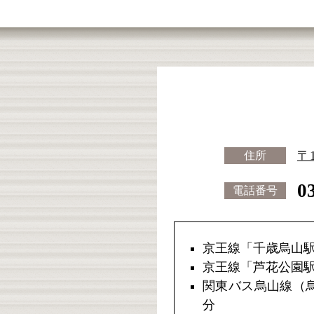
〒
住所
0
電話番号
京王線「千歳烏山駅
京王線「芦花公園駅
関東バス烏山線（烏
分