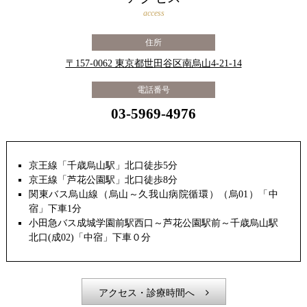
access
住所
〒157-0062 東京都世田谷区南烏山4-21-14
電話番号
03-5969-4976
京王線「千歳烏山駅」北口徒歩5分
京王線「芦花公園駅」北口徒歩8分
関東バス烏山線（烏山～久我山病院循環）（烏01）「中
宿」下車1分
小田急バス成城学園前駅西口～芦花公園駅前～千歳烏山駅
北口(成02)「中宿」下車０分
アクセス・診療時間へ