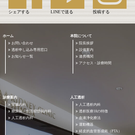
シェアする
LINEで送る
投稿する
ホーム
本院について
お問い合わせ
院長挨拶
透析申し込み専用窓口
設備案内
お知らせ一覧
連携機関
アクセス・診療時間
診療案内
人工透析
腎臓内科
人工透析内科
糖尿病・生活習慣病内科
透析医療18の特徴
人工透析内科
血液浄化療法
運動機器
経皮的血管形成術（PTA）