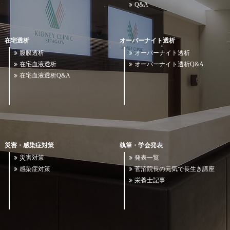
Q&A
在宅透析
オーバーナイト透析
腹膜透析
オーバーナイト透析
在宅血液透析
オーバーナイト透析Q&A
在宅血液透析Q&A
災害・感染症対策
執筆・学会発表
災害対策
発表一覧
感染症対策
菅沼院長の元気で長生き講座
栄養士記事