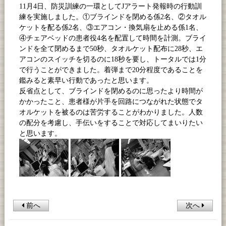
11月
4
日、防災訓練の一環として
J
アラート発報時の行動訓
練を実施しました。①ブラインドを閉める係
2
名、
②
タオル
ケットを配る係
2
名、
③
エアコン・換気扇を止める係
1
名、
④
チェアベッドの患者役
4
名を配置して時間を計測。ブライ
ンドを全て閉めるまで
50
秒、タオルケット配布に
28
秒、エ
アコンのスイッチを切るのに
18
秒を要し、トータルでは
1
分
で行うことができました。着弾まで
20
分程度であることを
鑑みると素早い行動であったと思います。
反省点として、ブラインドを閉めるのに思ったより時間が
かかったこと、患者様が片手を回路につながれた状態でタ
オルケットを被るのは苦労することがわかりました。人数
の配分を考慮し、手伝いをすることで対応してまいりたい
と思います。
前へ
次へ