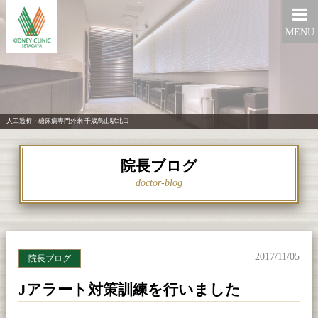
MENU
人工透析・糖尿病専門外来 千歳烏山駅北口
院長ブログ
doctor-blog
2017/11/05
院長ブログ
Jアラート対策訓練を行いました