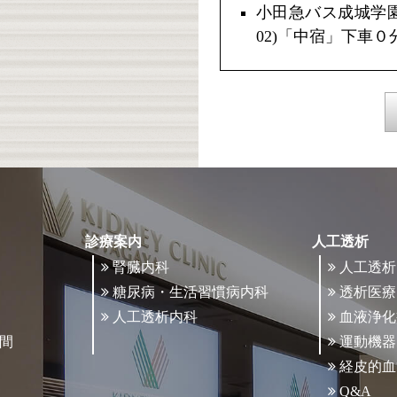
小田急バス成城学
02)「中宿」下車０
診療案内
人工透析
腎臓内科
人工透析
糖尿病・生活習慣病内科
透析医療
人工透析内科
血液浄化
間
運動機器
経皮的血
Q&A