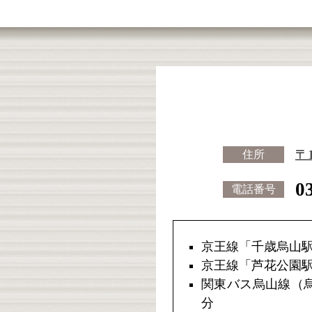
〒
住所
0
電話番号
京王線「千歳烏山駅
京王線「芦花公園駅
関東バス烏山線（烏
分