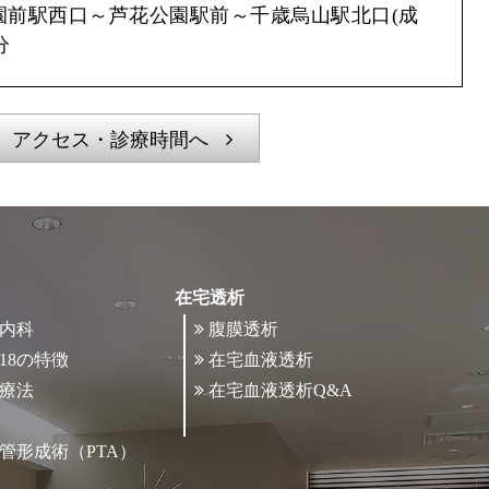
園前駅西口～芦花公園駅前～千歳烏山駅北口(成
分
アクセス・診療時間へ
在宅透析
内科
腹膜透析
18の特徴
在宅血液透析
療法
在宅血液透析Q&A
管形成術（PTA）