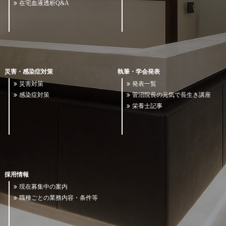
在宅血液透析Q&A
災害・感染症対策
執筆・学会発表
災害対策
発表一覧
感染症対策
菅沼院長の元気で長生き講座
栄養士記事
採用情報
現在募集中の案内
職種ごとの業務内容・条件等