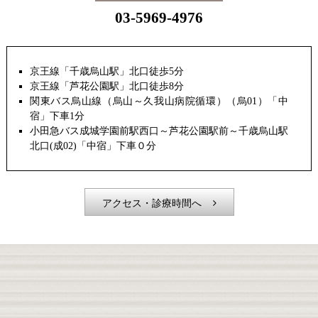
03-5969-4976
京王線「千歳烏山駅」北口徒歩5分
京王線「芦花公園駅」北口徒歩8分
関東バス烏山線（烏山～久我山病院循環）（烏01）「中
宿」下車1分
小田急バス成城学園前駅西口～芦花公園駅前～千歳烏山駅
北口(成02)「中宿」下車０分
アクセス・診療時間へ