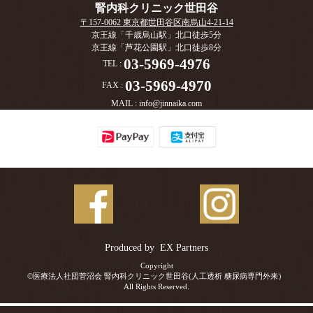
腎内科クリニック世田谷
〒157-0062 東京都世田谷区南烏山4-21-14
京王線「千歳烏山駅」北口徒歩5分
京王線「芦花公園駅」北口徒歩8分
03-5969-4976
TEL :
03-5969-4970
FAX :
MAIL :
info@jinnaika.com
Produced by
EX Partners
Copyright
©医療法人社団菅沼会 腎内科クリニック世田谷(人工透析 糖尿病専門外来）
All Rights Reserved.