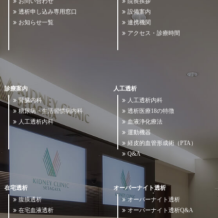
お問い合わせ
院長挨拶
透析申し込み専用窓口
設備案内
お知らせ一覧
連携機関
アクセス・診療時間
診療案内
人工透析
腎臓内科
人工透析内科
糖尿病・生活習慣病内科
透析医療18の特徴
人工透析内科
血液浄化療法
運動機器
経皮的血管形成術（PTA）
Q&A
在宅透析
オーバーナイト透析
腹膜透析
オーバーナイト透析
在宅血液透析
オーバーナイト透析Q&A