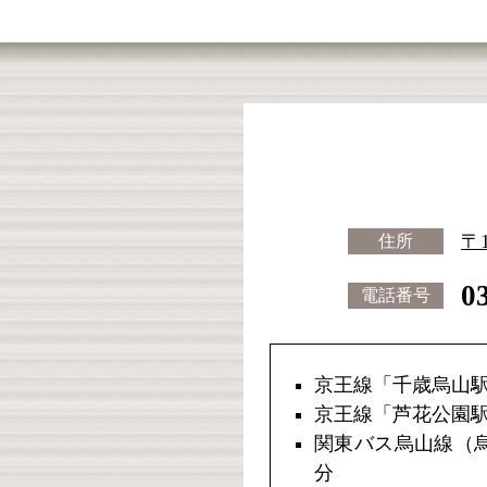
〒
住所
0
電話番号
京王線「千歳烏山駅
京王線「芦花公園駅
関東バス烏山線（烏
分