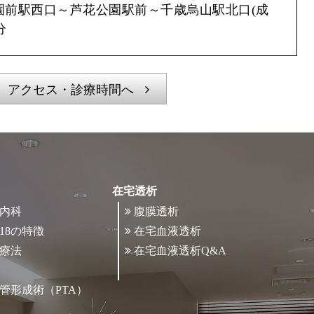
園前駅西口～芦花公園駅前～千歳烏山駅北口(成
分
アクセス・診療時間へ
在宅透析
内科
腹膜透析
18の特徴
在宅血液透析
療法
在宅血液透析Q&A
管形成術（PTA）