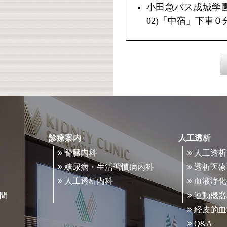
小田急バス成城学
02)「中宿」下車０
診療案内
人工透析
腎臓内科
人工透析
糖尿病・生活習慣病内科
透析医療
人工透析内科
血液浄化
間
運動機器
経皮的血
Q&A