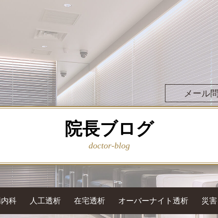
メール
院長ブログ
doctor-blog
病内科
人工透析
在宅透析
オーバーナイト透析
災害