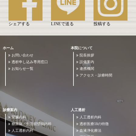
シェアする
LINEで送る
投稿する
ホーム
本院について
お問い合わせ
院長挨拶
透析申し込み専用窓口
設備案内
お知らせ一覧
連携機関
アクセス・診療時間
診療案内
人工透析
腎臓内科
人工透析内科
糖尿病・生活習慣病内科
透析医療18の特徴
人工透析内科
血液浄化療法