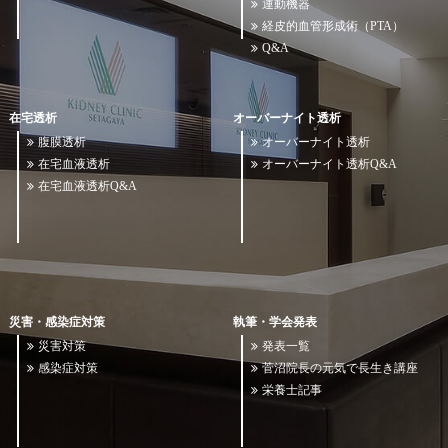
運動機器
経皮的血管形成術（PTA）
Q&A
在宅透析
オーバーナイト透析
腹膜透析
オーバーナイト透析
在宅血液透析
オーバーナイト透析Q&A
在宅血液透析Q&A
災害・感染症対策
執筆・学会発表
災害対策
発表一覧
感染症対策
菅沼院長の元気で長生き講座
栄養士記事