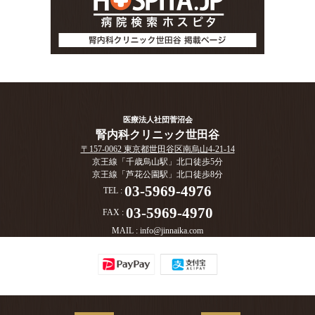
医療法人社団菅沼会
腎内科クリニック世田谷
〒157-0062 東京都世田谷区南烏山4-21-14
京王線「千歳烏山駅」北口徒歩5分
京王線「芦花公園駅」北口徒歩8分
03-5969-4976
TEL :
03-5969-4970
FAX :
MAIL :
info@jinnaika.com