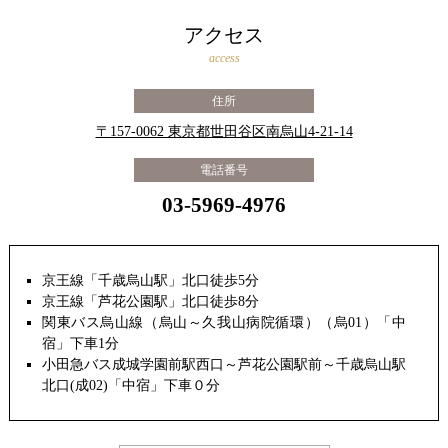
アクセス
access
住所
〒157-0062 東京都世田谷区南烏山4-21-14
電話番号
03-5969-4976
京王線「千歳烏山駅」北口徒歩5分
京王線「芦花公園駅」北口徒歩8分
関東バス烏山線（烏山～久我山病院循環）（烏01）「中
宿」下車1分
小田急バス成城学園前駅西口～芦花公園駅前～千歳烏山駅
北口(成02)「中宿」下車０分