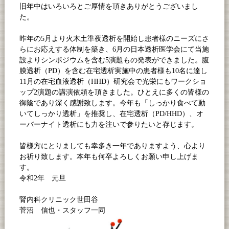
旧年中はいろいろとご厚情を頂きありがとうございまし
た。
昨年の5月より火木土準夜透析を開始し患者様のニーズにさ
らにお応えする体制を築き、6月の日本透析医学会にて当施
設よりシンポジウムを含む5演題もの発表ができました。腹
膜透析（PD）を含む在宅透析実施中の患者様も10名に達し
11月の在宅血液透析（HHD）研究会で光栄にもワークショ
ップ2演題の講演依頼を頂きました。ひとえに多くの皆様の
御陰であり深く感謝致します。今年も「しっかり食べて動
いてしっかり透析」を推奨し、在宅透析（PD/HHD）、オ
ーバーナイト透析にも力を注いで参りたいと存じます。
皆様方にとりましても幸多き一年でありますよう、心より
お祈り致します。本年も何卒よろしくお願い申し上げま
す。
令和2年 元旦
腎内科クリニック世田谷
菅沼 信也・スタッフ一同