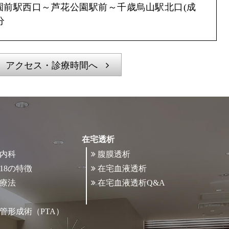
園前駅西口～芦花公園駅前～千歳烏山駅北口(成
分
アクセス・診療時間へ
在宅透析
内科
腹膜透析
18の特徴
在宅血液透析
療法
在宅血液透析Q&A
管形成術（PTA）