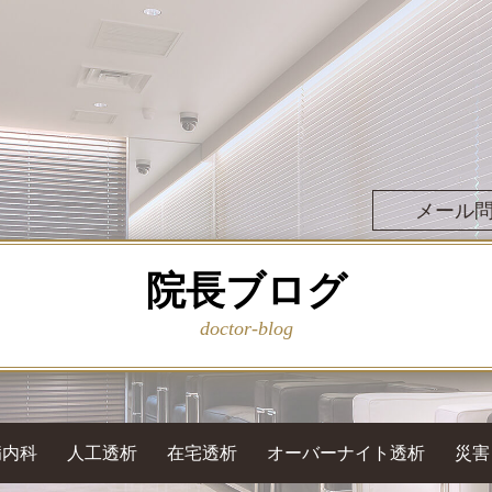
メール
院長ブログ
doctor-blog
病内科
人工透析
在宅透析
オーバーナイト透析
災害