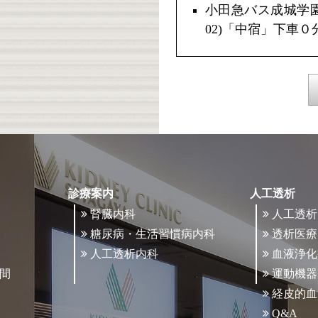
小田急バス成城学
02)「中宿」下車０
診療案内
人工透析
腎臓内科
人工透析
糖尿病・生活習慣病内科
透析医療
人工透析内科
血液浄化
間
運動機器
経皮的血
Q&A