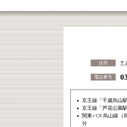
〒
住所
0
電話番号
京王線「千歳烏山駅
京王線「芦花公園駅
関東バス烏山線（烏
分