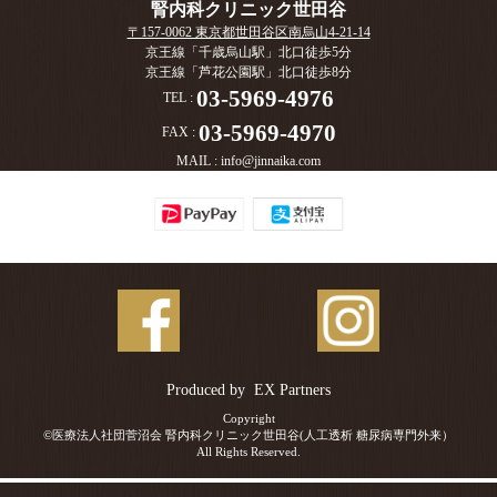
腎内科クリニック世田谷
〒157-0062 東京都世田谷区南烏山4-21-14
京王線「千歳烏山駅」北口徒歩5分
京王線「芦花公園駅」北口徒歩8分
03-5969-4976
TEL :
03-5969-4970
FAX :
MAIL :
info@jinnaika.com
Produced by
EX Partners
Copyright
©医療法人社団菅沼会 腎内科クリニック世田谷(人工透析 糖尿病専門外来）
All Rights Reserved.