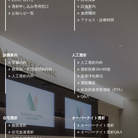
透析申し込み専用窓口
設備案内
お知らせ一覧
連携機関
アクセス・診療時間
診療案内
人工透析
腎臓内科
人工透析内科
糖尿病・生活習慣病内科
透析医療18の特徴
人工透析内科
血液浄化療法
運動機器
経皮的血管形成術（PTA）
Q&A
在宅透析
オーバーナイト透析
腹膜透析
オーバーナイト透析
在宅血液透析
オーバーナイト透析Q&A