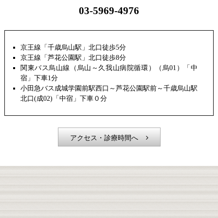
03-5969-4976
京王線「千歳烏山駅」北口徒歩5分
京王線「芦花公園駅」北口徒歩8分
関東バス烏山線（烏山～久我山病院循環）（烏01）「中
宿」下車1分
小田急バス成城学園前駅西口～芦花公園駅前～千歳烏山駅
北口(成02)「中宿」下車０分
アクセス・診療時間へ