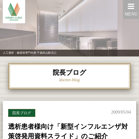
MENU
人工透析・糖尿病専門外来 千歳烏山駅北口
院長ブログ
doctor-blog
2009/05/04
院長ブログ
透析患者様向け「新型インフルエンザ対
策啓発用資料スライド」のご紹介