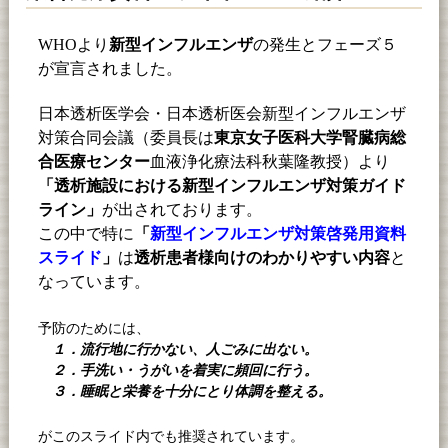
WHO
より
新型インフルエンザ
の発生とフェーズ５
が宣言されました。
日本透析医学会・日本透析医会新型インフルエンザ
対策合同会議（委員長は
東京女子医科大学腎臓病総
合医療センター
血液浄化療法科秋葉隆教授）より
「透析施設における新型インフルエンザ対策ガイド
ライン」
が出されております。
この中で特に
「
新型インフルエンザ対策啓発用資料
スライド
」
は
透析患者様向けのわかりやすい内容
と
なっています。
予防のためには、
１．流行地に行かない、人ごみに出ない。
２．手洗い・うがいを着実に頻回に行う。
３．睡眠と栄養を十分にとり体調を整える。
がこのスライド内でも推奨されています。