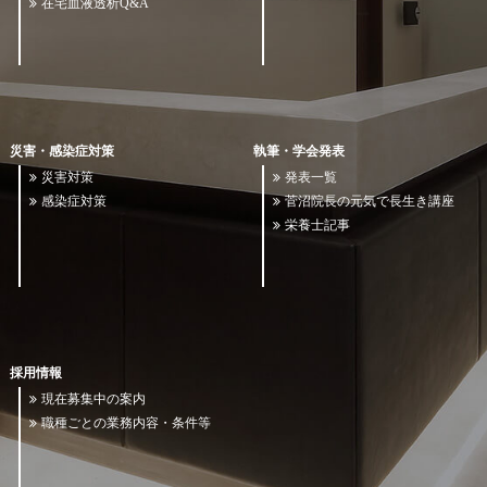
在宅血液透析Q&A
災害・感染症対策
執筆・学会発表
災害対策
発表一覧
感染症対策
菅沼院長の元気で長生き講座
栄養士記事
採用情報
現在募集中の案内
職種ごとの業務内容・条件等