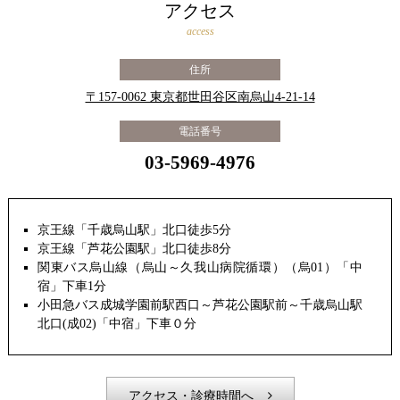
アクセス
access
住所
〒157-0062 東京都世田谷区南烏山4-21-14
電話番号
03-5969-4976
京王線「千歳烏山駅」北口徒歩5分
京王線「芦花公園駅」北口徒歩8分
関東バス烏山線（烏山～久我山病院循環）（烏01）「中
宿」下車1分
小田急バス成城学園前駅西口～芦花公園駅前～千歳烏山駅
北口(成02)「中宿」下車０分
アクセス・診療時間へ