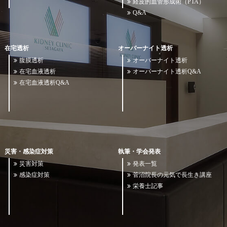
経皮的血管形成術（PTA）
Q&A
在宅透析
オーバーナイト透析
腹膜透析
オーバーナイト透析
在宅血液透析
オーバーナイト透析Q&A
在宅血液透析Q&A
災害・感染症対策
執筆・学会発表
災害対策
発表一覧
感染症対策
菅沼院長の元気で長生き講座
栄養士記事