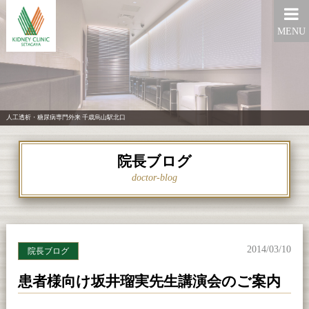
MENU
人工透析・糖尿病専門外来 千歳烏山駅北口
院長ブログ
doctor-blog
2014/03/10
院長ブログ
患者様向け坂井瑠実先生講演会のご案内