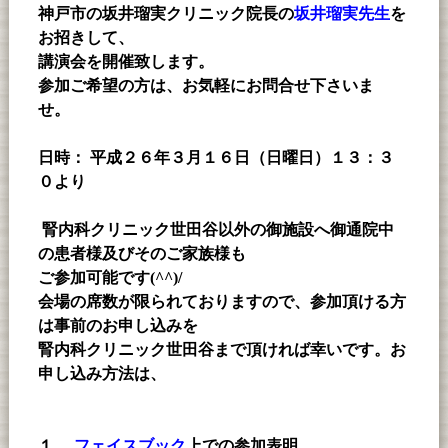
神戸市の坂井瑠実クリニック院長の
坂井瑠実先生
を
お招きして、
講演会を開催致します。
参加ご希望の方は、お気軽にお問合せ下さいま
せ。
日時： 平成２６年３月１６日（日曜日）１３：３
０より
腎内科クリニック世田谷以外の御施設へ御通院中
の患者様及びそのご家族様も
ご参加可能です(^^)/
会場の席数が限られておりますので、参加頂ける方
は事前のお申し込みを
腎内科クリニック世田谷まで頂ければ幸いです。お
申し込み方法は、
１．
フェイスブック
上
での参加表明