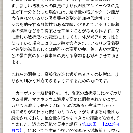
す。新しい透析液への変更により代謝性アシドーシスの是
正が不十分となった場合には、透析量の増加やクエン酸が
含有されているリン吸着薬や鉄剤の追加や代謝性アシドー
シスを助長する可能性のある塩酸が含まれているリン吸着
薬の減量などをご提案させて頂くことが考えられます。逆
に新しい透析液への変更によっても、体が尚アルカリ性と
なっている場合にはクエン酸が含有されているリン吸着薬
や鉄剤の減量もしくは他剤への変更や卵、魚、肉や大豆な
どの蛋白質の多い食事量の更なる増加をお勧めさせて頂き
ます。
これらの調整は、高齢化が進む透析患者さんの状態に、よ
りきめ細かく対応できるようにするためのものです。
「カーボスター透析剤
2
号」は、従来の透析液に比べてカリ
ウム濃度、マグネシウム濃度が高めに調整されています。
カリウム濃度は長らく
2.0mE/L
の透析液が主流でしたが、
特に透析が終わった後にカリウムが下がりすぎる可能性も
懸念されており、配合量を増やすべきとの議論がなされて
きました。過去の元気で長生き講座（
第128回 【2023年4
月号】
）においても生命予後との関連から透析前カリウム
5