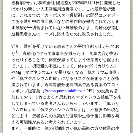
透析剤
2
号」は株式会社 陽進堂が
2025
年
5
月
21
日に発売した
ばかりの新しい人工腎臓用透析液です。この最新透析液
は、これまでの「カーボスター透析剤」の開発コンセプト
である透析中の血圧低下などの副作用が報告されておりま
す酢酸が一切含まれていない無酢酸のまま、高齢化が進む
透析患者さんのニーズに応えるために改良されました。
近年、透析を受けている患者さんの平均年齢が上がってお
1)
り
、高齢化に伴って食事量が減ったり、食事内容が変わ
ったりすることで、体重が減ってしまう低栄養が心配され
ています。摂取量の不足によって、体内の
K
（カリウム）
や
Mg
（マグネシウム）が足りなくなる「低カリウム血症」
や「低マグネシウム血症」になるリスクが高まることが指
摘されています。近年胃酸分泌抑制薬である胃薬のプロト
ンポンプ阻害薬（
Proton pump inhibitor
：
PPI
）の投薬も増
加しており、
PPI
によると思われるマグネシウム値低下を来
してしまっている患者さんもいらっしゃいます。「低カリ
ウム血症」や「低マグネシウム血症」は、不整脈の出現な
どにより、患者さんの長期的な健康や生命予後に影響を与
える可能性があると考えられています 。
また、一般的に、体の代謝能力が低い高齢の方や体重の少