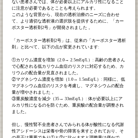
ない患者さんでは、体が必要以上にアルカリ性になること
に注意が必要であるとことも考えられます。
このような背景から、現在の透析治療のニーズに合わせ
て、より適切な透析液の選択肢を提供するために、「カー
ボスター透析剤
2
号」が開発されました 。
「カーボスター透析剤
2
号」は、従来の「カーボスター透析
剤」と比べて、以下の点が変更されています
:
①カリウム濃度を増加（2.0→ 2.5mEq/L）: 高齢の患者さん
で心配される低カリウム血症のリスクに対応するため、カ
リウムの配合量が見直されました。
②マグネシウム濃度を増加（1.0→ 1.5mEq/L）: 同様に、低
マグネシウム血症のリスクを考慮し、マグネシウムの配合
量が増やされました 。
③重炭酸濃度を減少（35→ 33mEq/L）: 体が必要以上にア
ルカリ性になるのを防ぐため、重炭酸の配合量が調整され
ました。
但し、慢性腎不全患者さんでみられる体が酸性になる代謝
性アシドーシスは栄養や骨の障害を来すとされており、そ
の是正は重要であり①と②に比べますと調整量は僅かで