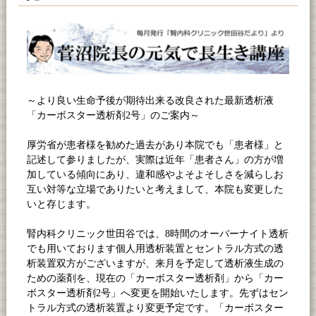
～より良い生命予後が期待出来る改良された最新透析液
「カーボスター透析剤
2
号」のご案内～
厚労省が患者様を勧めた過去があり本院でも「患者様」と
記述して参りましたが、実際は近年「患者さん」の方が増
加している傾向にあり、違和感やよそよそしさを減らしお
互い対等な立場でありたいと考えまして、本院も変更した
いと存じます。
腎内科クリニック世田谷では、
8
時間のオーバーナイト透析
でも用いております個人用透析装置とセントラル方式の透
析装置双方がございますが、来月を予定して透析液生成の
ための薬剤を、現在の「カーボスター透析剤」から「カー
ボスター透析剤
2
号」へ変更を開始いたします。先ずはセン
トラル方式の透析装置より変更予定です。「カーボスター