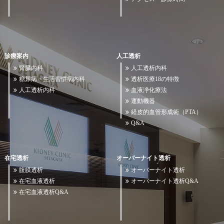
診療案内
人工透析
腎臓内科
人工透析内科
糖尿病・生活習慣病内科
透析医療18の特徴
人工透析内科
血液浄化療法
運動機器
経皮的血管形成術（PTA）
Q&A
在宅透析
オーバーナイト透析
腹膜透析
オーバーナイト透析
在宅血液透析
オーバーナイト透析Q&A
在宅血液透析Q&A