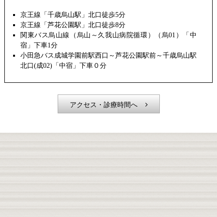
京王線「千歳烏山駅」北口徒歩5分
京王線「芦花公園駅」北口徒歩8分
関東バス烏山線（烏山～久我山病院循環）（烏01）「中
宿」下車1分
小田急バス成城学園前駅西口～芦花公園駅前～千歳烏山駅
北口(成02)「中宿」下車０分
アクセス・診療時間へ