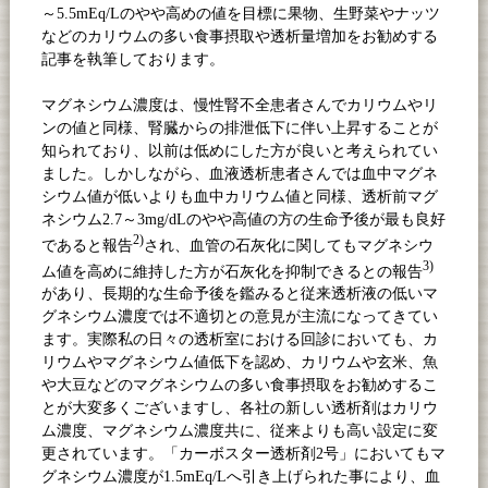
～
5.5mEq/L
のやや高めの値を目標に果物、生野菜やナッツ
などのカリウムの多い食事摂取や透析量増加をお勧めする
記事を執筆しております。
マグネシウム濃度は、慢性腎不全患者さんでカリウムやリ
ンの値と同様、腎臓からの排泄低下に伴い上昇することが
知られており、以前は低めにした方が良いと考えられてい
ました。しかしながら、血液透析患者さんでは血中マグネ
シウム値が低いよりも血中カリウム値と同様、透析前マグ
ネシウム
2.7
～
3mg/dL
のやや高値の方の生命予後が最も良好
2)
であると報告
され、血管の石灰化に関してもマグネシウ
3)
ム値を高めに維持した方が石灰化を抑制できるとの報告
があり、長期的な生命予後を鑑みると従来透析液の低いマ
グネシウム濃度では不適切との意見が主流になってきてい
ます。実際私の日々の透析室における回診においても、カ
リウムやマグネシウム値低下を認め、カリウムや玄米、魚
や大豆などのマグネシウムの多い食事摂取をお勧めするこ
とが大変多くございますし、各社の新しい透析剤はカリウ
ム濃度、マグネシウム濃度共に、従来よりも高い設定に変
更されています。「カーボスター透析剤
2
号」においてもマ
グネシウム濃度が
1.5mEq/L
へ引き上げられた事により、血