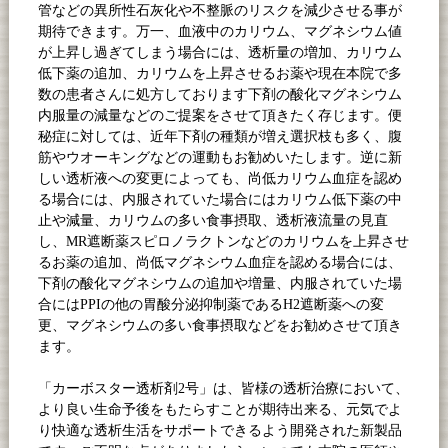
管などの異所性石灰化や不整脈のリスクを減少させる事が
期待できます。万一、血液中のカリウム、マグネシウム値
が上昇し過ぎてしまう場合には、透析量の増加、カリウム
低下薬の追加、カリウムを上昇させるお薬や現在本院で多
数の患者さんに処方しております下剤の酸化マグネシウム
内服量の減量などのご提案をさせて頂きたく存じます。便
秘症に対しては、近年下剤の種類が増え選択枝も多く、腹
筋やウオーキングなどの運動もお勧めいたします。逆に新
しい透析液への変更によっても、尚低カリウム血症を認め
る場合には、内服されていた場合にはカリウム低下薬の中
止や減量、カリウムの多い食事摂取、透析液流量の見直
し、
MR
遮断薬スピロノラクトンなどのカリウムを上昇させ
るお薬の追加、尚低マグネシウム血症を認める場合には、
下剤の酸化マグネシウムの追加や増量、内服されていた場
合には
PPI
の他の胃酸分泌抑制薬である
H2
遮断薬への変
更、マグネシウムの多い食事摂取などをお勧めさせて頂き
ます。
「カーボスター透析剤
2
号」は、皆様の透析治療において、
より良い生命予後をもたらすことが期待出来る、元気でよ
り快適な透析生活をサポートできるよう開発された新製品