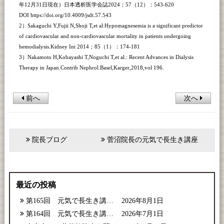
年12月31日現在）日本透析医学会誌2024；57（12）：543-620
DOI https://doi.org/10.4009/jsdt.57.543
2）Sakaguchi Y,Fujii N,Shoji T,et al:Hypomagnesemia is a significant predictor
of cardiovascular and non-cardiovascular mortality in patients undergoing
hemodialysis.Kidney Int 2014；85（1）：174-181
3）Nakamoto H,Kobayashi T,Noguchi T,et al.: Recent Advances in Dialysis
Therapy in Japan.Contrib Nephrol.Basel,Karger,2018,vol 196.
前へ
次へ
院長ブログ
菅沼院長の元気で長生き講座
最近の投稿
第165回 元気で長生き講座【2026年8月号】
2026年8月1日
第164回 元気で長生き講座【2026年7月号】
2026年7月1日