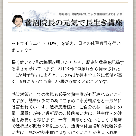
～ドライウエイト（DW）を覚え、日々の体重管理を行い
ましょう～
長く続いた7月の梅雨が明けたとたん、歴史的猛暑を記録す
る暑さが続いています。8月13日に気象庁から発表された
「1か月予報」によると、この先1か月も全国的に気温が高
く、9月に入っても厳しい暑さが続くとのことです。
感染対策としての換気も必要で熱中症が心配されるところ
ですが、熱中症予防の為にこまめに水分補給をと一般的に
は言われています。透析患者様は、ご自分の尿（自尿）の
量（尿量）が多い透析歴の比較的短い方は、熱中症への注
意も必要かと存じます。一方、自尿が少ないもしくは無尿
で透析歴が概ね２年以上の方、透析間体重増加が比較的多
い方は、脱水や熱中症にはなりにくいことが考えられま