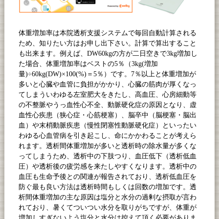
体重増加率は本院透析支援システムで毎回自動計算される
ため、知りたい方はお申し出下さい。計算で算出すること
も出来ます。例えば、DW60kgの方が二日空きで3kg増加し
た場合、体重増加率はベストの5％（3kg(増加
量)÷60kg(DW)×100(%)＝5％）です。7％以上と体重増加が
多いと心臓や血管に負担がかかり、心臓の筋肉が厚くなっ
てしまういわゆる左室肥大をきたし、高血圧、心房細動等
の不整脈やうっ血性心不全、動脈硬化症の原因となり、虚
血性心疾患（狭心症・心筋梗塞）、脳卒中（脳梗塞・脳出
血）や末梢動脈疾患（慢性閉塞性動脈硬化症）といったい
わゆる心血管病を引き起こし、命にかかわることが考えら
れます。透析間体重増加が多いと透析時の除水量が多くな
ってしまうため、透析中の下肢つり、血圧低下（透析低血
圧）や透析後の疲労感を来たしやすくなります。透析中の
血圧も生命予後との関連が報告されており、透析低血圧を
防ぐ最も良い方法は透析時間もしくは回数の増加です。透
析間体重増加の主な原因は塩分と水分の過剰な摂取が言わ
れており、暑くてついつい水分を取りがちですが、体重が
増加しすぎないよう塩分と水分は控えて頂く必要がありま