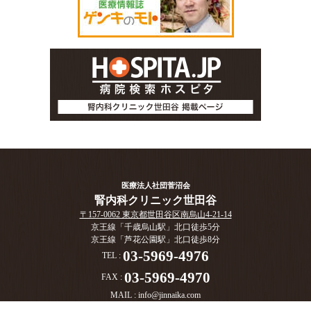
医療法人社団菅沼会
腎内科クリニック世田谷
〒157-0062 東京都世田谷区南烏山4-21-14
京王線「千歳烏山駅」北口徒歩5分
京王線「芦花公園駅」北口徒歩8分
03-5969-4976
TEL :
03-5969-4970
FAX :
MAIL :
info@jinnaika.com