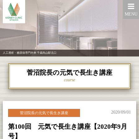
MENU
人工透析・糖尿病専門外来 千歳烏山駅北口
菅沼院長の元気で長生き講座
course
2020/09/01
菅沼院長の元気で長生き講座
第100回 元気で長生き講座【2020年9月
号】