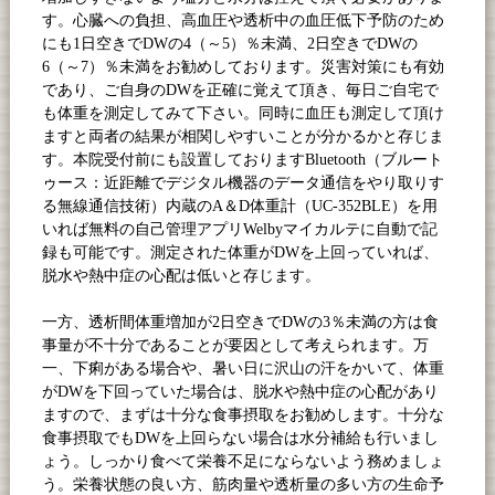
す。心臓への負担、高血圧や透析中の血圧低下予防のため
にも1日空きでDWの4（～5）％未満、2日空きでDWの
6（～7）％未満をお勧めしております。災害対策にも有効
であり、ご自身のDWを正確に覚えて頂き、毎日ご自宅で
も体重を測定してみて下さい。同時に血圧も測定して頂け
ますと両者の結果が相関しやすいことが分かるかと存じま
す。本院受付前にも設置しておりますBluetooth（ブルート
ゥース：近距離でデジタル機器のデータ通信をやり取りす
る無線通信技術）内蔵のA＆D体重計（UC-352BLE）を用
いれば無料の自己管理アプリWelbyマイカルテに自動で記
録も可能です。測定された体重がDWを上回っていれば、
脱水や熱中症の心配は低いと存じます。
一方、透析間体重増加が2日空きでDWの3％未満の方は食
事量が不十分であることが要因として考えられます。万
一、下痢がある場合や、暑い日に沢山の汗をかいて、体重
がDWを下回っていた場合は、脱水や熱中症の心配があり
ますので、まずは十分な食事摂取をお勧めします。十分な
食事摂取でもDWを上回らない場合は水分補給も行いまし
ょう。しっかり食べて栄養不足にならないよう務めましょ
う。栄養状態の良い方、筋肉量や透析量の多い方の生命予