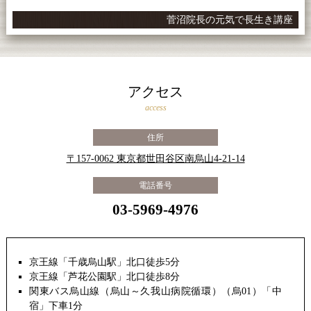
菅沼院長の元気で長生き講座
アクセス
access
住所
〒157-0062 東京都世田谷区南烏山4-21-14
電話番号
03-5969-4976
京王線「千歳烏山駅」北口徒歩5分
京王線「芦花公園駅」北口徒歩8分
関東バス烏山線（烏山～久我山病院循環）（烏01）「中
宿」下車1分