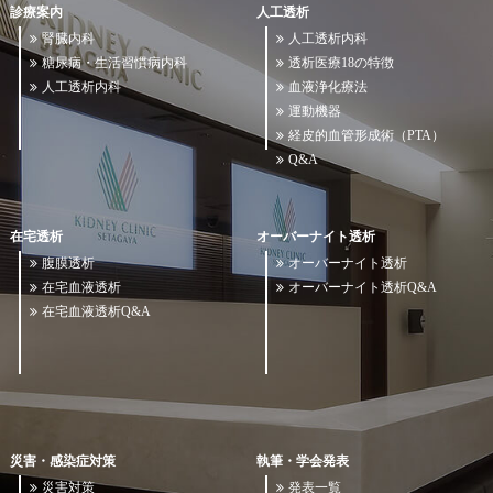
診療案内
人工透析
腎臓内科
人工透析内科
糖尿病・生活習慣病内科
透析医療18の特徴
人工透析内科
血液浄化療法
運動機器
経皮的血管形成術（PTA）
Q&A
在宅透析
オーバーナイト透析
腹膜透析
オーバーナイト透析
在宅血液透析
オーバーナイト透析Q&A
在宅血液透析Q&A
災害・感染症対策
執筆・学会発表
災害対策
発表一覧