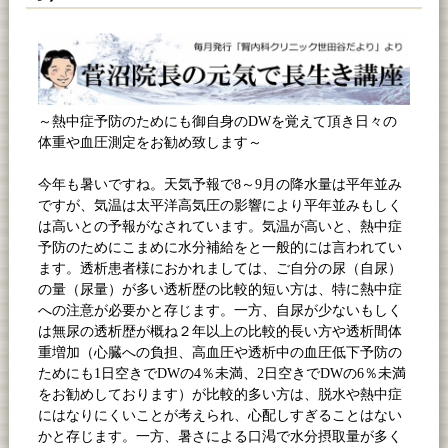
～熱中症予防のためにも御自身の
DW
を覚えて頂き日々の
体重や血圧測定をお勧め致します～
今年も暑いですね。天気予報で
8
～
9
月の降水量は平年並み
ですが、気温は太平洋高気圧の影響により平年並みもしく
は高いとの予報がなされています。気温が高いと、熱中症
予防のためにこまめに水分補給をと一般的には言われてい
ます。透析患者様におかれましては、ご自分の尿（自尿）
の量（尿量）が多い透析歴の比較的短い方は、特に熱中症
への注意が必要かと存じます。一方、自尿が少ないもしく
は無尿の透析歴が概ね２年以上の比較的長い方や透析間体
重増加（心臓への負担、高血圧や透析中の血圧低下予防の
ためにも
1
日空きで
DW
の
4
％未満、
2
日空きで
DW
の
6
％未満
をお勧めしております）が比較的多い方は、脱水や熱中症
にはなりにくいことが考えられ、心配しすぎることはない
かと存じます。一方、暑さによる口渇で水分摂取量が多く