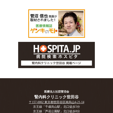
医療法人社団菅沼会
腎内科クリニック世田谷
〒157-0062 東京都世田谷区南烏山4-21-14
京王線「千歳烏山駅」北口徒歩5分
京王線「芦花公園駅」北口徒歩8分