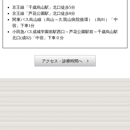
京王線「千歳烏山駅」北口徒歩5分
京王線「芦花公園駅」北口徒歩8分
関東バス烏山線（烏山～久我山病院循環）（烏01）「中
宿」下車1分
小田急バス成城学園前駅西口～芦花公園駅前～千歳烏山駅
北口(成02)「中宿」下車０分
アクセス・診療時間へ