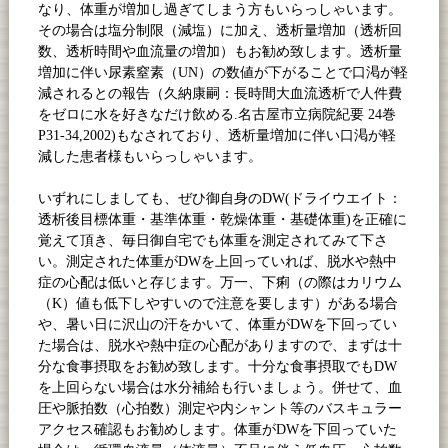
なり、体重が増加し過ぎてしまう方もいらっしゃいます。
その場合は塩分制限（減塩）に加え、透析量増加（透析回
数、透析時間や血流量の増加）もお勧め致します。透析量
増加に伴い尿素窒素（
UN
）の数値が下がることで口渇が軽
減されるとの報告（久納康嗣：長時間大血流透析で人件費
をゼロに水を好きなだけ飲める
.
名古屋市立病院紀要
24
巻
P31-34,2002)
もなされており、透析量増加に伴い口渇が軽
減した患者様もいらっしゃいます。
いずれにしましても、ぜひ御自身の
DW(
ドライウエイト：
透析後目標体重・基準体重・乾燥体重・基礎体重
)
を正確に
覚えて頂き、毎日御自宅でも体重を測定されてみて下さ
い。測定された体重が
DW
を上回っていれば、脱水や熱中
症の心配は低いと存じます。万一、下痢（の際はカリウム
（
K
）値も低下しやすいので注意を要します）がある場合
や、暑い日に沢山の汗をかいて、体重が
DW
を下回ってい
た場合は、脱水や熱中症の心配がありますので、まずは十
分な食事摂取をお勧め致します。十分な食事摂取でも
DW
を上回らない場合は水分補給も行いましょう。併せて、血
圧や脈拍数（心拍数）測定や内シャント等のバスキュラー
アクセス確認もお勧めします。体重が
DW
を下回っていた