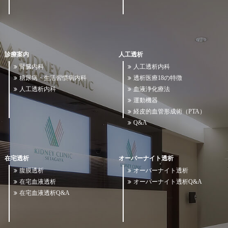
診療案内
人工透析
腎臓内科
人工透析内科
糖尿病・生活習慣病内科
透析医療18の特徴
人工透析内科
血液浄化療法
運動機器
経皮的血管形成術（PTA）
Q&A
在宅透析
オーバーナイト透析
腹膜透析
オーバーナイト透析
在宅血液透析
オーバーナイト透析Q&A
在宅血液透析Q&A