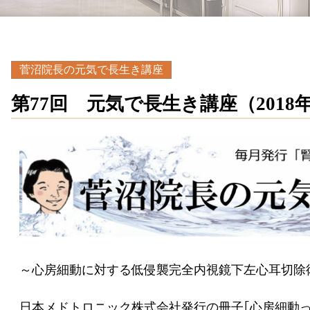
菅沼院長の元気で長生き講座
第77回 元気で長生き講座（2018年
～心房細動に対する低侵襲完全内視鏡下左心耳切除
日本メドトロニック株式会社発行の冊子｢心房細動