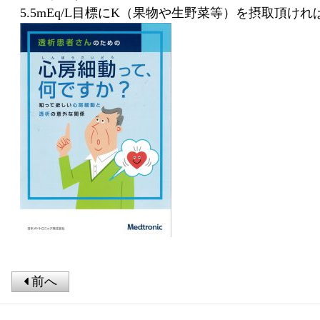
5.5mEq/L
目標に
K
（果物や生野菜等）を摂取頂けれ
前へ