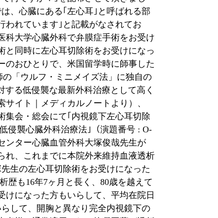
では、心臓にある｢左心耳｣と呼ばれる部
行われています｣と記載がなされてお
子医科大学心臓外科で弁膜症手術をお受け
術と同時に左心耳切除術をお受けになっ
ーのおひとりで、米国留学時に師事した
師の「ウルフ・ミニメイズ法」に独自の
対する低侵襲な最新外科治療として高く
索サイト｜メディカルノートより）、
術集会・総会にて｢内視鏡下左心耳切除
低侵襲心臓外科治療法｣（演題番号
: O-
センター心臓血管外科大塚俊哉先生が
おられ、これまでに本院外来維持血液透析
塚先生の左心耳切除術をお受けになった
析歴も
16
年
7
ヶ月と長く、
80
歳を越えて
受けになった方もいらして、平均在院日
いらして、開胸と異なり完全内視鏡下の