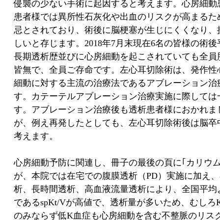
侵襲の少ない手術に起因すると考えます。心房細動
患者様では異所性石灰化や出血のリスクが高まるた
忌とされており、術後に脳梗塞が生じにくくなり、
しいと存じます。
2018
年
7
月末現在
6
名の皆様の術後
長期透析歴並びに心房細動を起こされていても全員
皆無で、全員ご存命です。左心耳切除術は、発作性
細動に対する主流の治療法であるアブレーション治
す。カテーテルアブレーション治療実施に際しては
す。アブレーション治療後も透析患者様におかれま
が、例え再発したとしても、左心耳切除術後は脳卒
考えます。
心房細動予防に関連し、冊子の最後の頁に｢カリウ
が、本院では在宅での腹膜透析（
PD
）実施に加え、
析、長時間透析、高血液流量透析により、全国平均
である
spKt/V
が高値で、透析量が多いため、むしろ
のみならず低
K
血症も心房細動を含む不整脈のリス