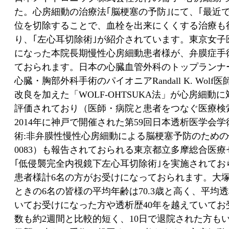
た。心房細動の治療法｢脳梗塞の予防｣にて、｢最近
位を切除することで、血栓を出来にくくする治療も
り、｢左心耳切除術｣が紹介されています。東京女
になった本院長期慢性心房細動患者様が、弁膜症手
ておられます。日本の心臓血管外科のトップランナ
心臓・胸部外科手術のパイオニア
Randall K. Wolf
医
改良を加えた「
WOLF-OHTSUKA
法」が心房細動に
評価されており（医師・病院と患者をつなぐ医療検
2014
年に神戸で開催された第
59
回日本透析医学会学
術
:
非弁膜性慢性心房細動による脳梗塞予防のための
0083
）も報告されておられる東京都立多摩総合医療
｢低侵襲完全内視鏡下左心耳切除術｣を実施されて
患者様計
6
名の方がお受けになっておられます。大
ときの
6
名の皆様の平均年齢は
70.3
歳と高く、平均透
いてお受けになった方や透析歴
40
年を越えていてお
数も約
2
週間と比較的短く、
10
日で退院された方も