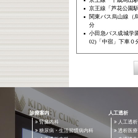
京王線「芦花公園駅
関東バス烏山線（烏
分
小田急バス成城学
02)「中宿」下車０
診療案内
人工透析
腎臓内科
人工透析
糖尿病・生活習慣病内科
透析医療