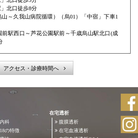
」北口徒歩8分
山～久我山病院循環）（烏01）「中宿」下車1
園前駅西口～芦花公園駅前～千歳烏山駅北口(成
分
アクセス・診療時間へ
在宅透析
内科
腹膜透析
18の特徴
在宅血液透析