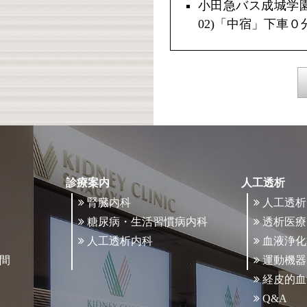
小田急バス成城学
02)「中宿」下車０
診療案内
人工透析
腎臓内科
人工透析
糖尿病・生活習慣病内科
透析医療
人工透析内科
血液浄化
間
運動機器
経皮的血
Q&A