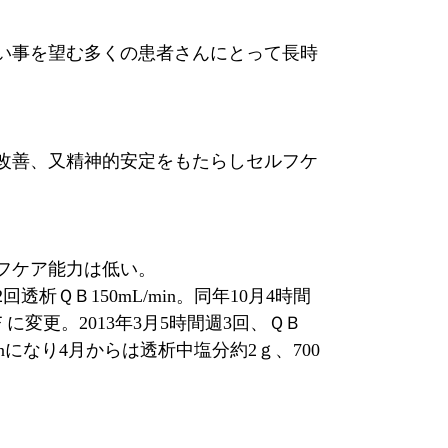
い事を望む多くの患者さんにとって長時
改善、又精神的安定をもたらしセルフケ
フケア能力は低い。
透析ＱＢ150mL/min。同年10月4時間
eＨＤＦに変更。2013年3月5時間週3回、ＱＢ
L/minになり4月からは透析中塩分約2ｇ、700