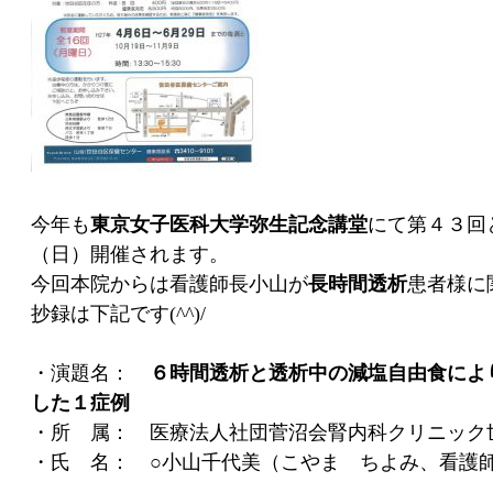
今年も
東京女子医科大学弥生記念講堂
にて第４３回と
（日）開催されます。
今回本院からは看護師長小山が
長時間透析
患者様に
抄録は下記です(^^)/
・演題名：
６時間透析と透析中の減塩自由食によ
した１症例
・所 属： 医療法人社団菅沼会腎内科クリニック
・氏 名： ○小山千代美（こやま ちよみ、看護