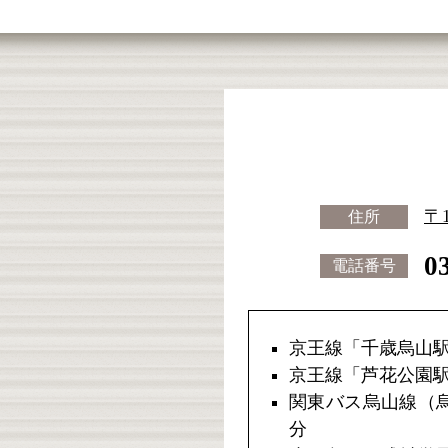
〒
住所
0
電話番号
京王線「千歳烏山駅
京王線「芦花公園駅
関東バス烏山線（烏
分