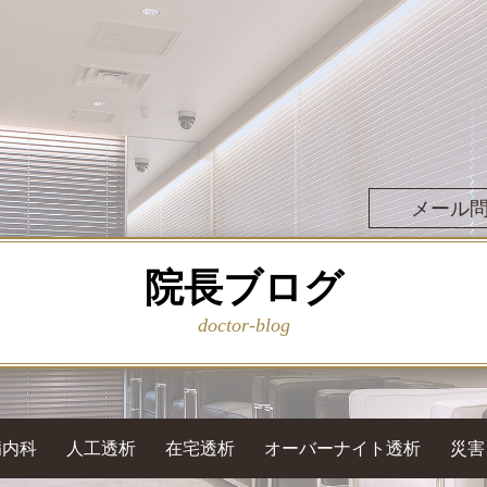
メール
院長ブログ
doctor-blog
病内科
人工透析
在宅透析
オーバーナイト透析
災害