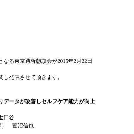
なる東京透析懇談会が2015年2月22日
関し発表させて頂きます。
りデータが改善しセルフケア能力が向上
世田谷
師） 菅沼信也