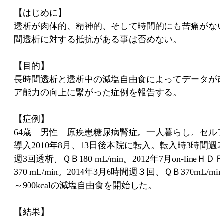
【はじめに】
透析が肉体的、精神的、そして時間的にも苦痛がな
間透析に対する抵抗がある事は否めない。
【目的】
長時間透析と透析中の減塩自由食によってデータが
ア能力の向上に繋がった症例を報告する。
【症例】
64歳 男性 原疾患糖尿病腎症。一人暮らし。セル
導入2010年8月、13日後本院に転入。転入時3時間週2回
週3回透析、ＱＢ180 mL/min。2012年7月on-lin
370 mL/min。2014年3月6時間週３回、ＱＢ370m
～900kcalの減塩自由食を開始した。
【結果】