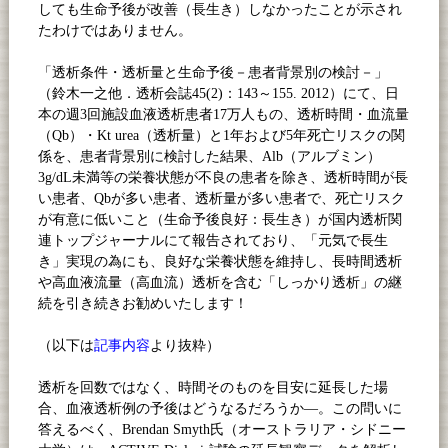
しても生命予後が改善（長生き）しなかったことが示され
たわけではありません。
「透析条件・透析量と生命予後－患者背景別の検討－」
（鈴木一之他．透析会誌
45(2)
：
143
～
155. 2012
）にて、日
本の週
3
回施設血液透析患者
17
万人もの、透析時間・血流量
（
Qb
）・
Kt urea
（透析量）と
1
年および
5
年死亡リスクの関
係を、患者背景別に検討した結果、
Alb
（アルブミン）
3g/dL
未満等の栄養状態が不良の患者を除き、透析時間が長
い患者、
Qb
が多い患者、透析量が多い患者で、死亡リスク
が有意に低いこと（生命予後良好：長生き）が国内透析関
連トップジャーナルにて報告されており、「元気で長生
き」実現の為にも、良好な栄養状態を維持し、長時間透析
や高血液流量（高血流）透析を含む「しっかり透析」の継
続を引き続きお勧めいたします！
（以下は
記事内容
より抜粋）
透析を回数ではなく、時間そのものを目安に延長した場
合、血液透析例の予後はどうなるだろうか―。この問いに
答えるべく、
Brendan Smyth
氏（オーストラリア・シドニー