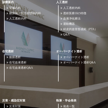
診療案内
人工透析
腎臓内科
人工透析内科
糖尿病・生活習慣病内科
透析医療18の特徴
人工透析内科
血液浄化療法
運動機器
経皮的血管形成術（PTA）
Q&A
在宅透析
オーバーナイト透析
腹膜透析
オーバーナイト透析
在宅血液透析
オーバーナイト透析Q&A
在宅血液透析Q&A
災害・感染症対策
執筆・学会発表
災害対策
発表一覧