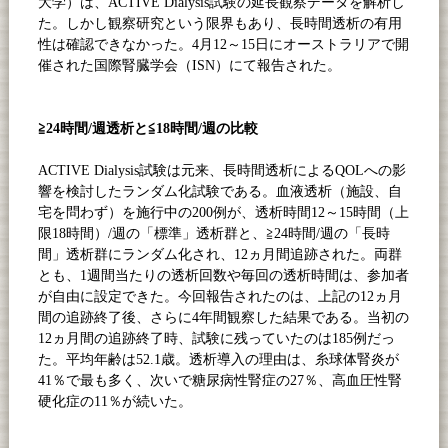
大学）は、
ACTIVE Dialysis
試験の延長観察データを解析し
た。しかし観察研究という限界もあり、長時間透析の有用
性は確認できなかった。
4
月
12
～
15
日にオーストラリアで開
催された国際腎臓学会（
ISN
）にて報告された。
≧
24
時間
/
週透析と≦
18
時間
/
週の比較
ACTIVE Dialysis
試験は元来、長時間透析による
QOL
への影
響を検討したランダム化試験である。血液透析（施設、自
宅を問わず）を施行中の
200
例が、透析時間
12
～
15
時間（上
限
18
時間）
/
週の「標準」透析群と、≧
24
時間
/
週の「長時
間」透析群にランダム化され、
12
ヵ月間追跡された。両群
とも、
1
週間当たりの透析回数や毎回の透析時間は、参加者
が自由に設定できた。今回報告されたのは、上記の
12
ヵ月
間の追跡終了後、さらに
4
年間観察した結果である。当初の
12
ヵ月間の追跡終了時、試験に残っていたのは
185
例だっ
た。平均年齢は
52.1
歳。透析導入の理由は、糸球体腎炎が
41
％で最も多く、次いで糖尿病性腎症の
27
％、高血圧性腎
硬化症の
11
％が続いた。