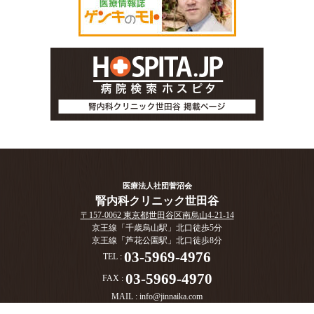
医療法人社団菅沼会
腎内科クリニック世田谷
〒157-0062 東京都世田谷区南烏山4-21-14
京王線「千歳烏山駅」北口徒歩5分
京王線「芦花公園駅」北口徒歩8分
03-5969-4976
TEL :
03-5969-4970
FAX :
MAIL :
info@jinnaika.com