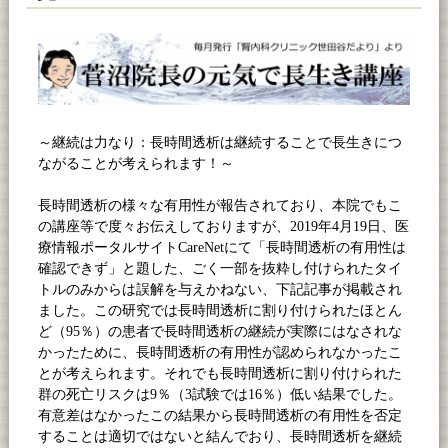
～継続は力なり：長時間透析は継続することで長生きにつ
ながることが考えられます！～
長時間透析の様々な有用性が報告されており、本院でもこ
の講座等で度々お伝えしておりますが、2019年
4
月
19
日、医
療情報ポータルサイト
CareNet
にて「長時間透析の有用性は
確認できず」と題した、ごく一部を抜粋し付けられたタイ
トルのみからは誤解を与えかねない、下記記事が掲載され
ました。この研究では長時間透析に割り付けられたほとん
ど（
95
％）の患者で長時間透析の継続が実際にはなされな
かったために、長時間透析の有用性が認められなかったこ
とが考えられます。それでも長時間透析に割り付けられた
群の死亡リスクは
9
％（
3
試験では
16
％）低い結果でした。
有意差はなかったこの結果から長時間透析の有用性を否定
することは適切ではないと結んでおり、長時間透析を継続