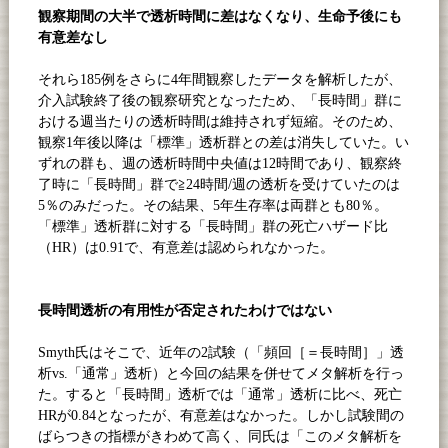
観察期間の大半で透析時間に差はなくなり、生命予後にも
有意差なし
それら
185
例をさらに
4
年間観察したデータを解析したが、
介入試験終了後の観察研究となったため、「長時間」群に
おける週当たりの透析時間は維持されず短縮。そのため、
観察
1
年後以降は「標準」透析群との差は消失していた。い
ずれの群も、週の透析時間中央値は
12
時間であり、観察終
了時に「長時間」群で≧
24
時間
/
週の透析を受けていたのは
5
％のみだった。その結果、
5
年生存率は両群とも
80
％。
「標準」透析群に対する「長時間」群の死亡ハザード比
（
HR
）は
0.91
で、有意差は認められなかった。
長時間透析の有用性が否定されたわけではない
Smyth
氏はそこで、近年の
2
試験（「頻回［＝長時間］」透
析
vs.
「通常」透析）と今回の結果を併せてメタ解析を行っ
た。すると「長時間」透析では「通常」透析に比べ、死亡
HR
が
0.84
となったが、有意差はなかった。しかし試験間の
ばらつきの指標がきわめて高く、同氏は「このメタ解析を