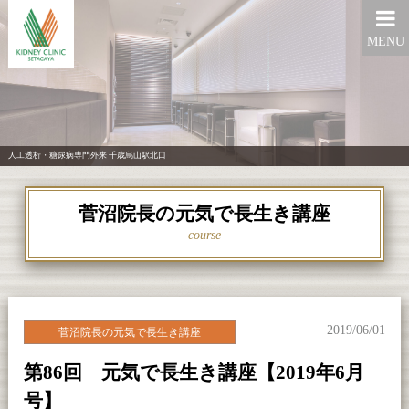
MENU
人工透析・糖尿病専門外来 千歳烏山駅北口
菅沼院長の元気で長生き講座
course
2019/06/01
菅沼院長の元気で長生き講座
第86回 元気で長生き講座【2019年6月
号】