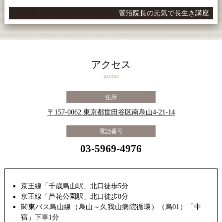
菅沼院長の元気で長生き講座
アクセス
access
住所
〒157-0062 東京都世田谷区南烏山4-21-14
電話番号
03-5969-4976
京王線「千歳烏山駅」北口徒歩5分
京王線「芦花公園駅」北口徒歩8分
関東バス烏山線（烏山～久我山病院循環）（烏01）「中
宿」下車1分