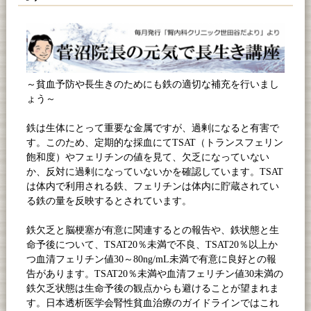
～貧血予防や長生きのためにも鉄の適切な補充を行いまし
ょう～
鉄は生体にとって重要な金属ですが、過剰になると有害で
す。このため、定期的な採血にて
TSAT
（トランスフェリン
飽和度）やフェリチンの値を見て、欠乏になっていない
か、反対に過剰になっていないかを確認しています。
TSAT
は体内で利用される鉄、フェリチンは体内に貯蔵されてい
る鉄の量を反映するとされています。
鉄欠乏と脳梗塞が有意に関連するとの報告や、鉄状態と生
命予後について、
TSAT20
％未満で不良、
TSAT20
％以上か
つ血清フェリチン値
30
～
80ng/mL
未満で有意に良好との報
告があります。
TSAT20
％未満や血清フェリチン値
30
未満の
鉄欠乏状態は生命予後の観点からも避けることが望まれま
す。日本透析医学会腎性貧血治療のガイドラインではこれ