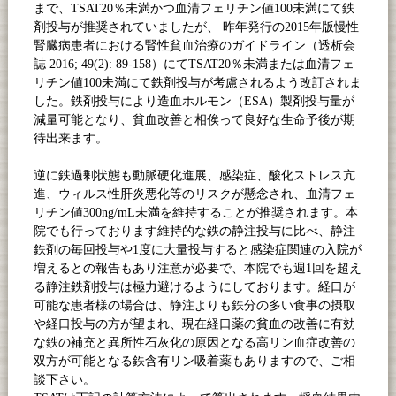
まで、
TSAT20
％未満かつ血清フェリチン値
100
未満にて鉄
剤投与が推奨されていましたが、
昨年発行の2015年版慢性
腎臓病患者における腎性貧血治療のガイドライン
（透析会
誌
2016; 49(2): 89-158
）にて
TSAT20
％未満または血清フェ
リチン値
100
未満にて鉄剤投与が考慮されるよう改訂されま
した。鉄剤投与により造血ホルモン（
ESA
）製剤投与量が
減量可能となり、貧血改善と相俟って良好な生命予後が期
待出来ます。
逆に鉄過剰状態も動脈硬化進展、感染症、酸化ストレス亢
進、ウィルス性肝炎悪化等のリスクが懸念され、血清フェ
リチン値
300ng/mL
未満を維持することが推奨されます。本
院でも行っております維持的な鉄の静注投与に比べ、静注
鉄剤の毎回投与や
1
度に大量投与すると感染症関連の入院が
増えるとの報告もあり注意が必要で、本院でも週
1
回を超え
る静注鉄剤投与は極力避けるようにしております。経口が
可能な患者様の場合は、静注よりも鉄分の多い食事の摂取
や経口投与の方が望まれ、現在経口薬の貧血の改善に有効
な鉄の補充と異所性石灰化の原因となる高リン血症改善の
双方が可能となる鉄含有リン吸着薬もありますので、ご相
談下さい。