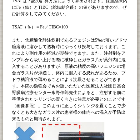
TSATは下記の計算方法によって算出されます。採血結果内
に
Fe
（鉄）と
TIBC
（総鉄結合能）の値がありますので、ぜ
ひ計算をしてみてください。
TSAT（％）＝
Fe
／
TIBC×100
また、含糖酸化静注鉄剤であるフェジンは
5%
の薄いブドウ
糖溶液に溶かして透析時にゆっくり投与しております。こ
れにより副作用の軽減が期待できます。また、注射剤をア
ンプルから吸い上げる際に破砕したガラス片が薬剤内に混
入することがありますが、原液の粘度の高いフェジンの場
合ガラス片が浮遊し、体内に混入する恐れがあるため、ブ
ドウ糖溶液で薄めることにより沈殿させることができま
す。本院の勉強会でもお話いただいた医療法人社団日高会
腎臓病治療センター永野伸郎先生によると、注射する前に
準備されたシリンジの置く向きに注意が必要とのことです
（画像参照）。このように正しくシリンジを置くことで少
なくとも大きなガラス片の患者様の体内への混入が予防出
来るものと期待されます。