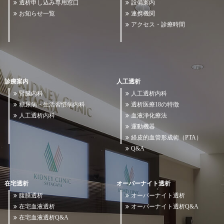
透析申し込み専用窓口
設備案内
お知らせ一覧
連携機関
アクセス・診療時間
診療案内
人工透析
腎臓内科
人工透析内科
糖尿病・生活習慣病内科
透析医療18の特徴
人工透析内科
血液浄化療法
運動機器
経皮的血管形成術（PTA）
Q&A
在宅透析
オーバーナイト透析
腹膜透析
オーバーナイト透析
在宅血液透析
オーバーナイト透析Q&A
在宅血液透析Q&A