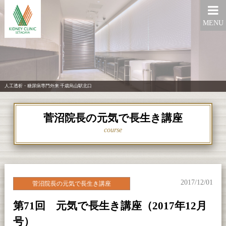
MENU
人工透析・糖尿病専門外来 千歳烏山駅北口
菅沼院長の元気で長生き講座
course
2017/12/01
菅沼院長の元気で長生き講座
第71回 元気で長生き講座（2017年12月
号）