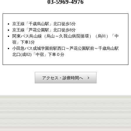
03-5969-4976
京王線「千歳烏山駅」北口徒歩5分
京王線「芦花公園駅」北口徒歩8分
関東バス烏山線（烏山～久我山病院循環）（烏01）「中
宿」下車1分
小田急バス成城学園前駅西口～芦花公園駅前～千歳烏山駅
北口(成02)「中宿」下車０分
アクセス・診療時間へ